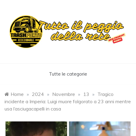
Skip
to
content
Trashportoeccezionale
Informa. Diverte. Coinvolge
Tutte le categorie
Home
»
2024
»
Novembre
»
13
»
Tragico
incidente a Imperia: Luigi muore folgorato a 23 anni mentre
usa l’asciugacapelli in casa