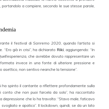
ri, portandolo a compiere, secondo le sue stesse parole,
pandemia
rante il festival di
Sanremo 2020
, quando l’artista si
 “Ero già in crisi”, ha dichiarato
Riki
, aggiungendo: “In
Quell’esperienza, che avrebbe dovuto rappresentare un
sformata invece in una fonte di ulteriore pressione e
ero asettico, non sentivo neanche la tensione”.
si ha spinto il cantante a riflettere profondamente sulla
di conto che non puoi farcela da solo”, ha raccontato
lla depressione che lo ha travolto: “Stavo male, faticavo
 svogliato e apatico”. Il lockdown, quindi, se da un lato