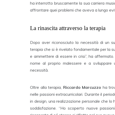
ha interrotto bruscamente la sua carriera musical
affrontare quei problemi che aveva a lungo evi
La rinascita attraverso la terapia
Dopo aver riconosciuto la necessità di un s
terapia che si è rivelato fondamentale per la s
e ammettere di essere in crisi”, ha affermato.
nome al proprio malessere e a sviluppare 
necessità.
Oltre alla terapia,
Riccardo Marcuzzo
ha trov
nelle passioni extracurricolari. Durante il period
in design, una realizzazione personale che lo 
soddisfazione. “Ho scoperto nuove passioni
riscoperta di sé stesso si riflette nel suo nuov