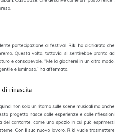
preso.
dente partecipazione al festival,
Riki
ha dichiarato che
nremo
. Questa volta, tuttavia, si sentirebbe pronto ad
aturo e consapevole. “Me la giocherei in un altro modo,
entile e luminoso,” ha affermato.
di rinascita
quindi non solo un ritorno sulle scene musicali ma anche
sto progetto nasce dalle esperienze e dalle riflessioni
ita del cantante, come uno spazio in cui può esprimersi
sterne. Con il suo nuovo lavoro,
Riki
vuole trasmettere