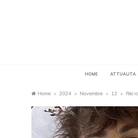
Skip
to
content
HOME
ATTUALITA
Home
»
2024
»
Novembre
»
12
»
Riki 