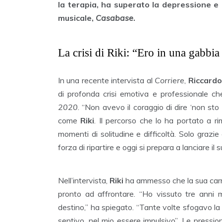
la terapia, ha superato la depressione e
musicale,
Casabase
.
La crisi di Riki: “Ero in una gabbia
In una recente intervista al
Corriere
,
Riccard
di profonda crisi emotiva e professionale ch
2020
. “Non avevo il coraggio di dire ‘non sto
come
Riki
. Il percorso che lo ha portato a r
momenti di solitudine e difficoltà. Solo grazie a
forza di ripartire e oggi si prepara a lanciare i
Nell’intervista,
Riki
ha ammesso che la sua carrie
pronto ad affrontare. “Ho vissuto tre anni
destino,” ha spiegato. “Tante volte sfogavo la m
sentivo, nel mio essere impulsivo”. Le pressio