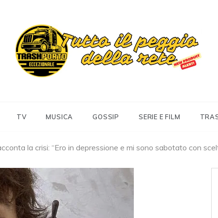
Trashportoeccezionale
Informa. Diverte. Coinvolge
TV
MUSICA
GOSSIP
SERIE E FILM
TRA
racconta la crisi: “Ero in depressione e mi sono sabotato con scel