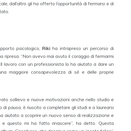
e, dall’altro gli ha offerto l’opportunità di fermarsi e di
tato.
upporto psicologico,
Riki
ha intrapreso un percorso di
ua ripresa. “Non avevo mai avuto il coraggio di fermarmi
 Il lavoro con un professionista lo ha aiutato a dare un
una maggiore consapevolezza di sé e delle proprie
ato sollievo e nuove motivazioni anche nello studio e
o di pausa, è riuscito a completare gli studi e a laurearsi
ha aiutato a scoprire un nuovo senso di realizzazione e
 e questo mi ha fatto rinascere”, ha detto. Questa
o album,
Casabase
, che descrive come un “posto felice”,