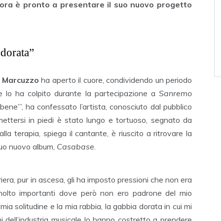
 ora è pronto a presentare il suo nuovo progetto
 dorata”
o Marcuzzo
ha aperto il cuore, condividendo un periodo
e lo ha colpito durante la partecipazione a
Sanremo
 bene’”, ha confessato l’artista, conosciuto dal pubblico
imettersi in piedi è stato lungo e tortuoso, segnato da
lla terapia, spiega il cantante, è riuscito a ritrovare la
l suo nuovo album,
Casabase
.
ra, pur in ascesa, gli ha imposto pressioni che non era
 molto importanti dove però non ero padrone del mio
ia solitudine e la mia rabbia, la gabbia dorata in cui mi
ni dell’industria musicale lo hanno costretto a prendere