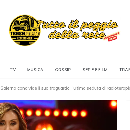
Trashportoeccezionale
Informa. Diverte. Coinvolge
TV
MUSICA
GOSSIP
SERIE E FILM
TRA
Salerno condivide il suo traguardo: l’ultima seduta di radioterapi