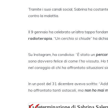
Tramite i suoi canali social, Sabrina ha costan
contro la malattia.
Il 9 gennaio ha celebrato un’altra tappa fonda
radioterapia
. “
Un cerchio si chiude
” ha dichi
Su Instagram, ha condiviso: “
È stato un
percor
sono davvero felice di come l’ho vissuto. Ho 
nel coraggio di chi ha affrontato situazioni si
In un post del 31 dicembre aveva scritto: “
Addi
ho affrontato tanti ostacoli, ma
non ho mai m
La determinazione di Sabrina Saler