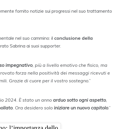
temente fornito notizie sui progressi nel suo trattamento
mentale nel suo cammino: il
conclusione della
arato Sabrina ai suoi supporter.
so impegnativo
, più a livello emotivo che fisico, ma
trovato forza nella positività dei messaggi ricevuti e
mili. Grazie di cuore per il vostro sostegno
.”
o 2024. È stato un anno
arduo sotto ogni aspetto
,
ollato
. Ora desidero solo
iniziare un nuovo capitolo
.”
no: l’importanza dello