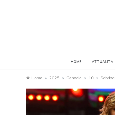
Skip
to
content
HOME
ATTUALITA
Home
»
2025
»
Gennaio
»
10
»
Sabrina 