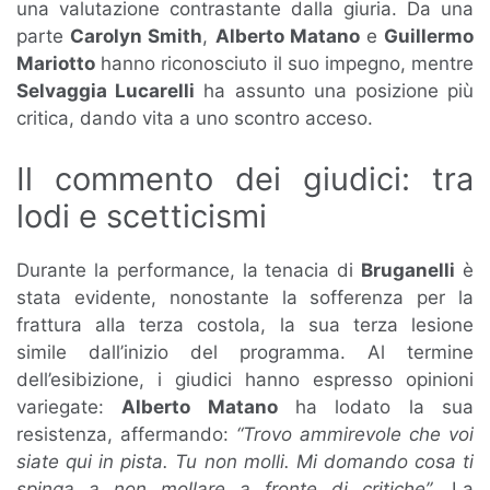
una valutazione contrastante dalla giuria. Da una
parte
Carolyn Smith
,
Alberto Matano
e
Guillermo
Mariotto
hanno riconosciuto il suo impegno, mentre
Selvaggia Lucarelli
ha assunto una posizione più
critica, dando vita a uno scontro acceso.
Il commento dei giudici: tra
lodi e scetticismi
Durante la performance, la tenacia di
Bruganelli
è
stata evidente, nonostante la sofferenza per la
frattura alla terza costola, la sua terza lesione
simile dall’inizio del programma. Al termine
dell’esibizione, i giudici hanno espresso opinioni
variegate:
Alberto Matano
ha lodato la sua
resistenza, affermando:
“Trovo ammirevole che voi
siate qui in pista. Tu non molli. Mi domando cosa ti
spinga a non mollare a fronte di critiche”
. La