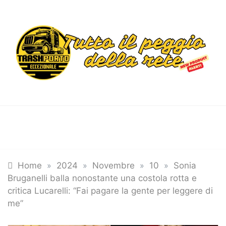
Skip
to
content
Trashportoecceziona
Informa. Diverte. Coinvolge
Tutte le categorie
Home
»
2024
»
Novembre
»
10
»
Sonia
Bruganelli balla nonostante una costola rotta e
critica Lucarelli: “Fai pagare la gente per leggere di
me”