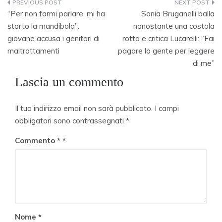
Navigazione
“Per non farmi parlare, mi ha
Sonia Bruganelli balla
articoli
storto la mandibola”:
nonostante una costola
giovane accusa i genitori di
rotta e critica Lucarelli: “Fai
maltrattamenti
pagare la gente per leggere
di me”
Lascia un commento
Il tuo indirizzo email non sarà pubblicato.
I campi
obbligatori sono contrassegnati
*
Commento
*
Nome
*