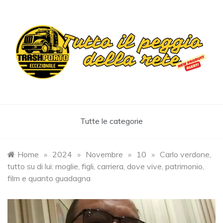
Skip
to
content
Trashportoeccezionale
Informa. Diverte. Coinvolge
Tutte le categorie
Home
»
2024
»
Novembre
»
10
»
Carlo verdone,
tutto su di lui: moglie, figli, carriera, dove vive, patrimonio,
film e quanto guadagna