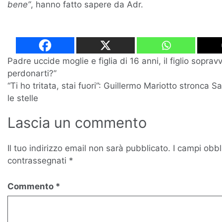
bene”
, hanno fatto sapere da Adr.
Navigazione
Padre uccide moglie e figlia di 16 anni, il figlio sopra
perdonarti?”
articoli
“Ti ho tritata, stai fuori”: Guillermo Mariotto stronca 
le stelle
Lascia un commento
Il tuo indirizzo email non sarà pubblicato.
I campi obbl
contrassegnati
*
Commento
*