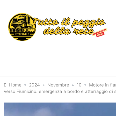
Skip
to
content
Trashportoecceziona
Informa. Diverte. Coinvolge
Tutte le categorie
Home
»
2024
»
Novembre
»
10
»
Motore in fi
verso Fiumicino: emergenza a bordo e atterraggio di 