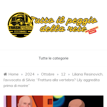
Skip
to
content
Trashportoeccezionale
Informa. Diverte. Coinvolge
Tutte le categorie
Home
»
2024
»
Ottobre
»
12
»
Liliana Resinovich,
l’avvocato di Silvia: “Frattura alla vertebra? Lily aggredita
prima di morire”