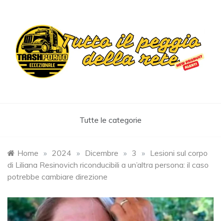
Skip
to
content
Trashportoeccezionale
Informa. Diverte. Coinvolge
Tutte le categorie
Home
»
2024
»
Dicembre
»
3
»
Lesioni sul corpo
di Liliana Resinovich riconducibili a un’altra persona: il caso
potrebbe cambiare direzione