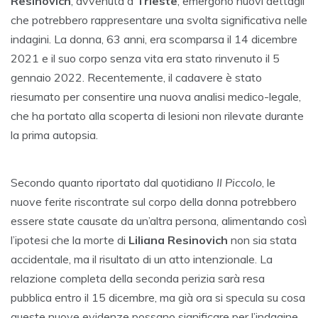
Resinovich
, avvenuta a
Trieste
, emergono nuovi dettagli
che potrebbero rappresentare una svolta significativa nelle
indagini. La donna, 63 anni, era scomparsa il 14 dicembre
2021 e il suo corpo senza vita era stato rinvenuto il 5
gennaio 2022. Recentemente, il cadavere è stato
riesumato per consentire una nuova analisi medico-legale,
che ha portato alla scoperta di lesioni non rilevate durante
la prima autopsia.
Secondo quanto riportato dal quotidiano
Il Piccolo
, le
nuove ferite riscontrate sul corpo della donna potrebbero
essere state causate da un’altra persona, alimentando così
l’ipotesi che la morte di
Liliana Resinovich
non sia stata
accidentale, ma il risultato di un atto intenzionale. La
relazione completa della seconda perizia sarà resa
pubblica entro il 15 dicembre, ma già ora si specula su cosa
queste nuove evidenze possano significare per l’indagine.