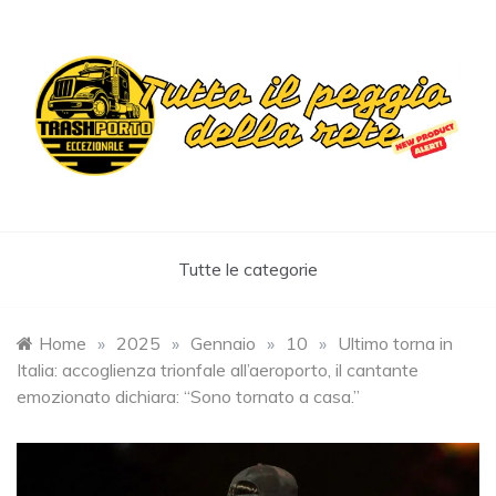
Skip
to
content
Trashportoeccezionale
Informa. Diverte. Coinvolge
Tutte le categorie
Home
»
2025
»
Gennaio
»
10
»
Ultimo torna in
Italia: accoglienza trionfale all’aeroporto, il cantante
emozionato dichiara: “Sono tornato a casa.”