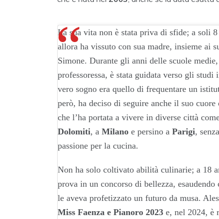
La sua vita non è stata priva di sfide; a soli 
allora ha vissuto con sua madre, insieme ai su
Simone. Durante gli anni delle scuole medie,
professoressa, è stata guidata verso gli studi i
vero sogno era quello di frequentare un istitu
però, ha deciso di seguire anche il suo cuore
che l’ha portata a vivere in diverse città com
Dolomiti
, a
Milano
e persino a
Parigi
, senz
passione per la cucina.
Non ha solo coltivato abilità culinarie; a 18 a
prova in un concorso di bellezza, esaudendo 
le aveva profetizzato un futuro da musa. Aless
Miss Faenza e Pianoro 2023
e, nel 2024, è r