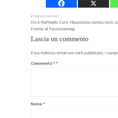
Navigazione
Chi è Raffaello Corti, l’illusionista comico noto c
articoli
il nome di Faccestamagi
Lascia un commento
Il tuo indirizzo email non sarà pubblicato.
I camp
Commento
*
Nome
*