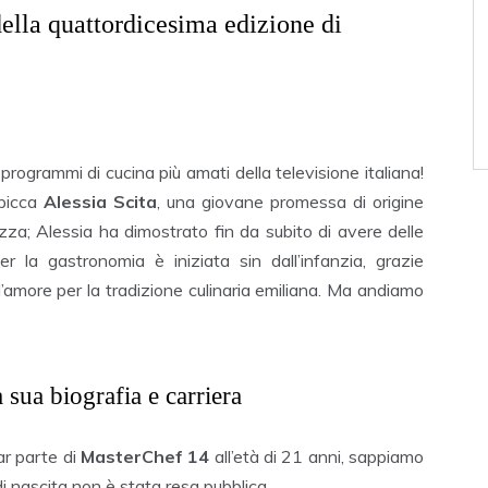
della quattordicesima edizione di
 programmi di cucina più amati della televisione italiana!
spicca
Alessia Scita
, una giovane promessa di origine
zza; Alessia ha dimostrato fin da subito di avere delle
er la gastronomia è iniziata sin dall’infanzia, grazie
l’amore per la tradizione culinaria emiliana. Ma andiamo
 sua biografia e carriera
ar parte di
MasterChef 14
all’età di 21 anni, sappiamo
i nascita non è stata resa pubblica.