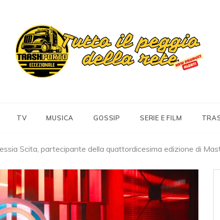
Trashportoeccezionale
Informa. Diverte. Coinvolge
TV
MUSICA
GOSSIP
SERIE E FILM
TRA
lessia Scita, partecipante della quattordicesima edizione di Ma