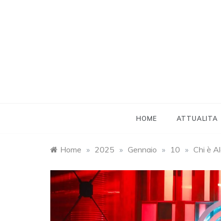
Skip
to
content
HOME
ATTUALITA
Home
»
2025
»
Gennaio
»
10
»
Chi è A