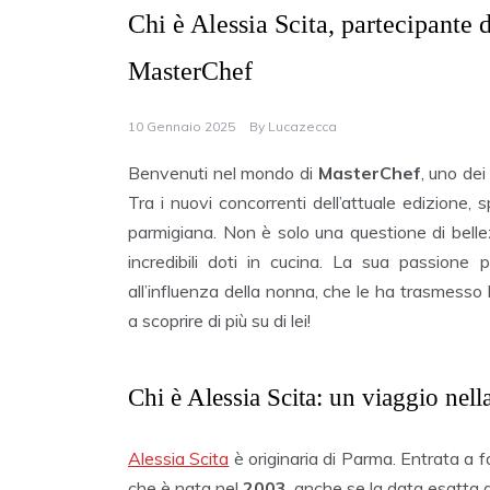
Chi è Alessia Scita, partecipante 
MasterChef
10 Gennaio 2025
By
Lucazecca
Benvenuti nel mondo di
MasterChef
, uno dei
Tra i nuovi concorrenti dell’attuale edizione, 
parmigiana. Non è solo una questione di belle
incredibili doti in cucina. La sua passione p
all’influenza della nonna, che le ha trasmesso 
a scoprire di più su di lei!
Chi è Alessia Scita: un viaggio nella
Alessia Scita
è originaria di Parma. Entrata a f
che è nata nel
2003
, anche se la data esatta d