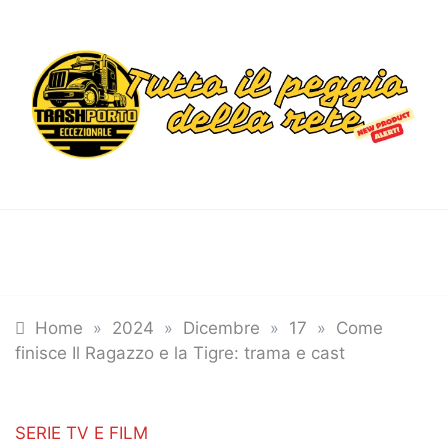
Skip
to
content
Trashportoecceziona
Informa. Diverte. Coinvolge
Tutte le categorie
Home
»
2024
»
Dicembre
»
17
»
Come
finisce Il Ragazzo e la Tigre: trama e cast
SERIE TV E FILM