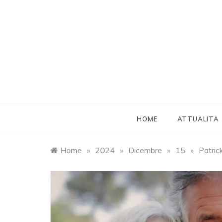
Skip
to
content
HOME
ATTUALITA
Home
»
2024
»
Dicembre
»
15
»
Patric