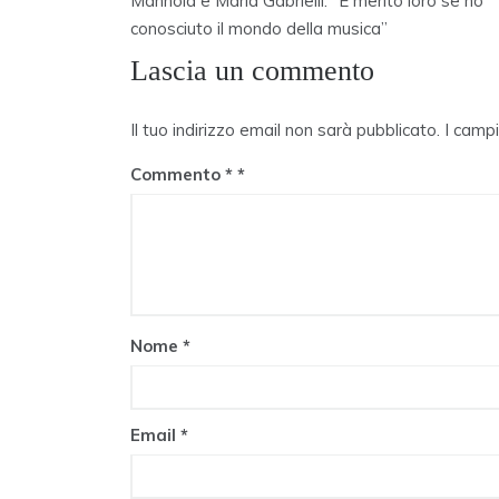
articoli
Mannoia e Maria Gabrielli: “È merito loro se ho
conosciuto il mondo della musica”
Lascia un commento
Il tuo indirizzo email non sarà pubblicato.
I camp
Commento
*
Nome
*
Email
*