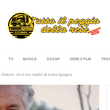
Trashportoeccezionale
Informa. Diverte. Coinvolge
TV
MUSICA
GOSSIP
SERIE E FILM
TRA
k Debort, chi è l’ex marito di Ivana Spagna