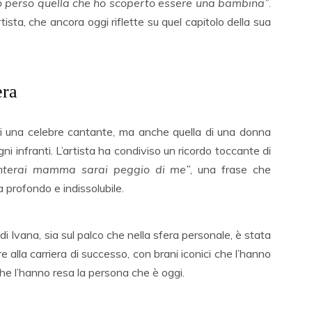
o perso quella che ho scoperto essere una bambina”
.
sta, che ancora oggi riflette su quel capitolo della sua
era
di una celebre cantante, ma anche quella di una donna
gni infranti. L’artista ha condiviso un ricordo toccante di
enterai mamma sarai peggio di me”
, una frase che
a profondo e indissolubile.
di Ivana, sia sul palco che nella sfera personale, è stata
re alla carriera di successo, con brani iconici che l’hanno
e l’hanno resa la persona che è oggi.