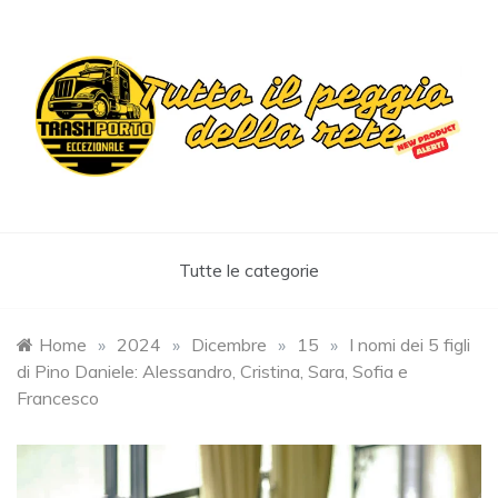
Skip
to
content
Trashportoeccezionale
Informa. Diverte. Coinvolge
Tutte le categorie
Home
»
2024
»
Dicembre
»
15
»
I nomi dei 5 figli
di Pino Daniele: Alessandro, Cristina, Sara, Sofia e
Francesco