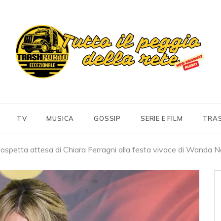
Trashportoeccezionale
Informa. Diverte. Coinvolge
TV
MUSICA
GOSSIP
SERIE E FILM
TRA
sospetta attesa di Chiara Ferragni alla festa vivace di Wanda Nar