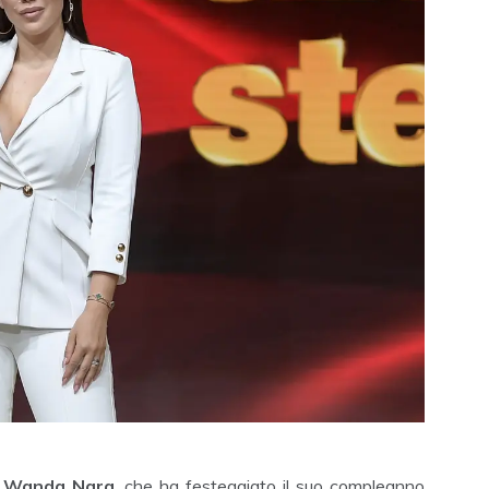
e
Wanda Nara
, che ha festeggiato il suo compleanno