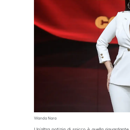
Wanda Nara
Un’altra notizia di spicco è quella riguardant