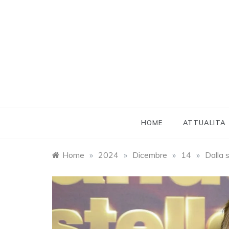
Skip
to
content
HOME
ATTUALITA
Home
»
2024
»
Dicembre
»
14
»
Dalla 