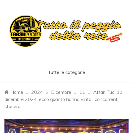
Skip
to
content
Trashportoeccezionale
Informa. Diverte. Coinvolge
Tutte le categorie
Home
»
2024
»
Dicembre
»
11
»
Affari Tuoi 11
dicembre 2024, ecco quanto hanno vinto i concorrenti
stasera