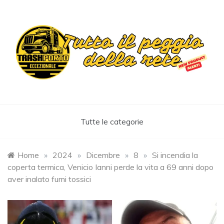
Skip
to
content
Trashportoeccezionale
Informa. Diverte. Coinvolge
Tutte le categorie
Home
»
2024
»
Dicembre
»
8
»
Si incendia la
coperta termica, Venicio Ianni perde la vita a 69 anni dopo
aver inalato fumi tossici