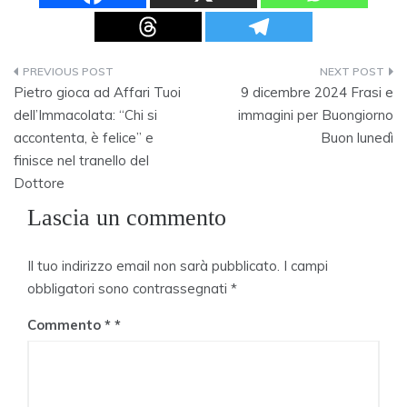
Navigazione
Pietro gioca ad Affari Tuoi
9 dicembre 2024 Frasi e
articoli
dell’Immacolata: “Chi si
immagini per Buongiorno
accontenta, è felice” e
Buon lunedì
finisce nel tranello del
Dottore
Lascia un commento
Il tuo indirizzo email non sarà pubblicato.
I campi
obbligatori sono contrassegnati
*
Commento
*