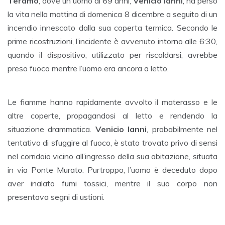
Teramo
, dove un uomo di 69 anni,
Venicio Ianni
, ha perso
la vita nella mattina di domenica 8 dicembre a seguito di un
incendio innescato dalla sua coperta termica. Secondo le
prime ricostruzioni, l’incidente è avvenuto intorno alle 6:30,
quando il dispositivo, utilizzato per riscaldarsi, avrebbe
preso fuoco mentre l’uomo era ancora a letto.
Le fiamme hanno rapidamente avvolto il materasso e le
altre coperte, propagandosi al letto e rendendo la
situazione drammatica.
Venicio Ianni
, probabilmente nel
tentativo di sfuggire al fuoco, è stato trovato privo di sensi
nel corridoio vicino all’ingresso della sua abitazione, situata
in via Ponte Murato. Purtroppo, l’uomo è deceduto dopo
aver inalato fumi tossici, mentre il suo corpo non
presentava segni di ustioni.