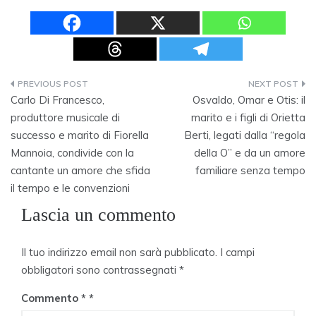
Navigazione
Carlo Di Francesco,
Osvaldo, Omar e Otis: il
articoli
produttore musicale di
marito e i figli di Orietta
successo e marito di Fiorella
Berti, legati dalla “regola
Mannoia, condivide con la
della O” e da un amore
cantante un amore che sfida
familiare senza tempo
il tempo e le convenzioni
Lascia un commento
Il tuo indirizzo email non sarà pubblicato.
I campi
obbligatori sono contrassegnati
*
Commento
*