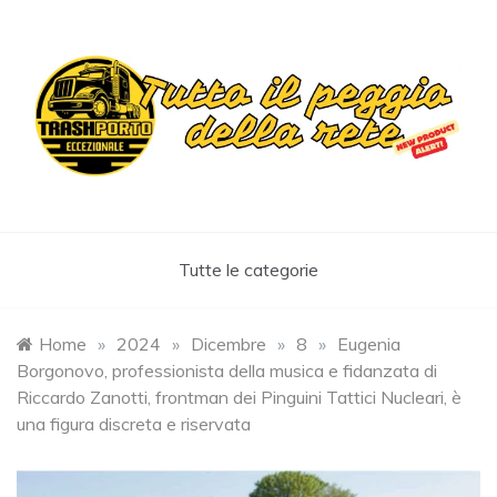
Skip
to
content
Trashportoeccezionale
Informa. Diverte. Coinvolge
Tutte le categorie
Home
»
2024
»
Dicembre
»
8
»
Eugenia
Borgonovo, professionista della musica e fidanzata di
Riccardo Zanotti, frontman dei Pinguini Tattici Nucleari, è
una figura discreta e riservata