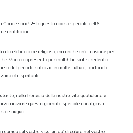
ta Concezione! 🌟In questo giorno speciale dell’8
a e gratitudine.
o di celebrazione religiosa, ma anche un’occasione per
a che Maria rappresenta per molti.Che siate credenti o
izio del periodo natalizio in molte culture, portando
ovamento spirituale.
tante, nella frenesia delle nostre vite quotidiane e
rvi a iniziare questa giornata speciale con il giusto
rno e auguri.
sorriso sul vostro viso, un po’ di calore nel vostro