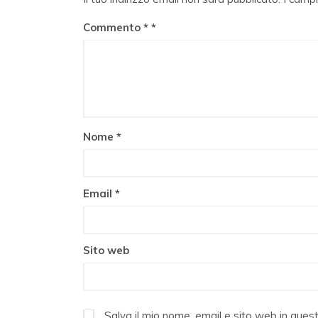
Commento
*
Nome
*
Email
*
Sito web
Salva il mio nome, email e sito web in que