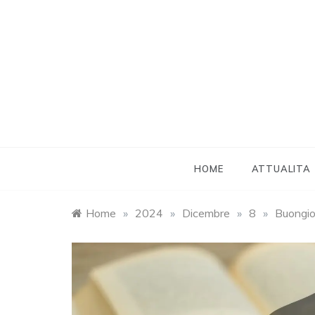
Skip
to
content
HOME
ATTUALITA
Home
»
2024
»
Dicembre
»
8
»
Buongio