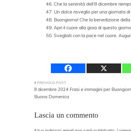
Che la serenità dell’8 dicembre riempi
Un dolce risveglio per una giornata di
Buongiorno! Che la benedizione dell
Apri il cuore alla gioia di questo gio
Svegliati con la pace nel cuore. Augu
Navigazione
8 dicembre 2024 Frasi e immagini per Buongior
articoli
Buona Domenica
Lascia un commento
Il tuo indirizzo email non sarà pubblicato.
I camp