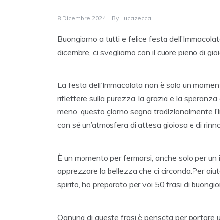
8 Dicembre 2024
By
Lucazecca
Buongiorno a tutti e felice festa dell’Immacola
dicembre, ci svegliamo con il cuore pieno di gioi
La festa dell’Immacolata non è solo un moment
riflettere sulla purezza, la grazia e la speranz
meno, questo giorno segna tradizionalmente l’in
con sé un’atmosfera di attesa gioiosa e di rinn
È un momento per fermarsi, anche solo per un is
apprezzare la bellezza che ci circonda.Per aiuta
spirito, ho preparato per voi 50 frasi di buongio
Ognuna di queste frasi è pensata per portare un 