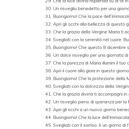
Che la luce divina risplenda su di te 
Un risveglio benedetto per una giorn
Buongiorno! Che la pace dell’Immacola
Apri gli occhi alla bellezza di questo 
Che la grazia della Vergine Maria ti 
Svegliati con la serenità nel cuore. 
Buongiorno! Che questo 8 dicembre sia
Un dolce risveglio per una giornata d
Che la purezza di Maria illumini il tu
Apri il cuore alla gioia in questo gior
Buongiorno! Che la protezione della 
Svegliati con la dolcezza della Vergi
Che la grazia divina ti accompagni in
Un risveglio pieno di speranza per la
Apri gli occhi a un nuovo giorno ben
Buongiorno! Che la luce dell’Immacolat
Svegliati con il sorriso: è un giorno d