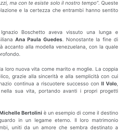
zi, ma con te esiste solo il nostro tempo”
. Queste
 relazione e la certezza che entrambi hanno sentito
 Ignazio Boschetto aveva vissuto una lunga e
siliana
Ana Paula Guedes
. Nonostante la fine di
icità accanto alla modella venezuelana, con la quale
profondo.
 la loro nuova vita come marito e moglie. La coppia
co, grazie alla sincerità e alla semplicità con cui
gnazio continua a riscuotere successo con
Il Volo
,
ella sua vita, portando avanti i propri progetti
Michelle Bertolini
è un esempio di come il destino
uardo in un legame eterno. Il loro matrimonio
ambi, uniti da un amore che sembra destinato a