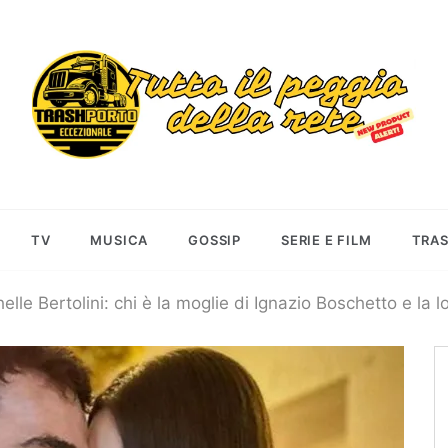
Trashportoecceziona
Informa. Diverte. Coinvolge
TV
MUSICA
GOSSIP
SERIE E FILM
TRA
elle Bertolini: chi è la moglie di Ignazio Boschetto e la 