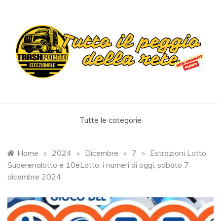
Skip
to
content
Trashportoeccezionale
Informa. Diverte. Coinvolge
Tutte le categorie
Home
»
2024
»
Dicembre
»
7
»
Estrazioni Lotto,
Superenalotto e 10eLotto: i numeri di oggi, sabato 7
dicembre 2024