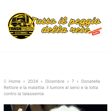
Skip
to
content
Trashportoecceziona
Informa. Diverte. Coinvolge
Tutte le categorie
Home
»
2024
»
Dicembre
»
7
»
Donatella
Rettore e la malattia: il tumore al seno e la lotta
contro la talassemia