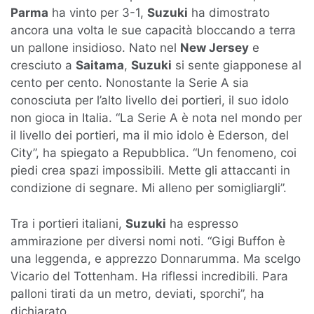
Parma
ha vinto per 3-1,
Suzuki
ha dimostrato
ancora una volta le sue capacità bloccando a terra
un pallone insidioso. Nato nel
New Jersey
e
cresciuto a
Saitama
,
Suzuki
si sente giapponese al
cento per cento. Nonostante la Serie A sia
conosciuta per l’alto livello dei portieri, il suo idolo
non gioca in Italia. “La Serie A è nota nel mondo per
il livello dei portieri, ma il mio idolo è Ederson, del
City”, ha spiegato a Repubblica. “Un fenomeno, coi
piedi crea spazi impossibili. Mette gli attaccanti in
condizione di segnare. Mi alleno per somigliargli”.
Tra i portieri italiani,
Suzuki
ha espresso
ammirazione per diversi nomi noti. “Gigi Buffon è
una leggenda, e apprezzo Donnarumma. Ma scelgo
Vicario del Tottenham. Ha riflessi incredibili. Para
palloni tirati da un metro, deviati, sporchi”, ha
dichiarato.