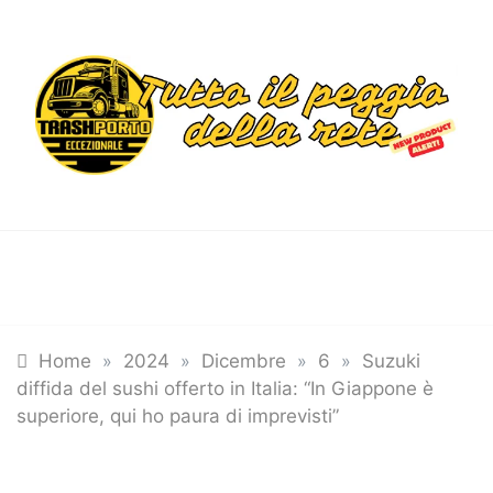
Skip
to
content
Trashportoecceziona
Informa. Diverte. Coinvolge
Tutte le categorie
Home
»
2024
»
Dicembre
»
6
»
Suzuki
diffida del sushi offerto in Italia: “In Giappone è
superiore, qui ho paura di imprevisti”