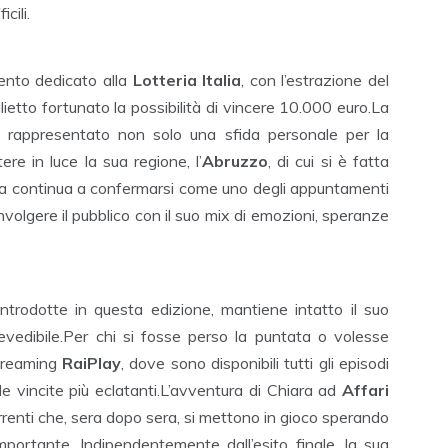
cili.
ento dedicato alla
Lotteria Italia
, con l’estrazione del
lietto fortunato la possibilità di vincere 10.000 euro.La
rappresentato non solo una sfida personale per la
e in luce la sua regione, l’
Abruzzo
, di cui si è fatta
ma continua a confermarsi come uno degli appuntamenti
nvolgere il pubblico con il suo mix di emozioni, speranze
 introdotte in questa edizione, mantiene intatto il suo
vedibile.Per chi si fosse perso la puntata o volesse
streaming
RaiPlay
, dove sono disponibili tutti gli episodi
le vincite più eclatanti.L’avventura di Chiara ad
Affari
orrenti che, sera dopo sera, si mettono in gioco sperando
mportante. Indipendentemente dall’esito finale, la sua