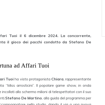
fari Tuoi il 6 dicembre 2024. La concorrente,
onta il gioco dei pacchi condotto da Stefano De
rtuna ad Affari Tuoi
ari Tuoi
ha visto protagonista
Chiara
, rappresentante
a “Miss arrosticini”. Il popolare game show, in onda
 incollati allo schermo milioni di telespettatori con il suo
nti.
Stefano De Martino
, alla guida del programma per
accompagnatore nello studio, dando il via a una nuova