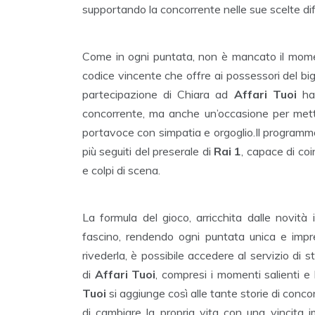
supportando la concorrente nelle sue scelte diffi
Come in ogni puntata, non è mancato il mom
codice vincente che offre ai possessori del big
partecipazione di Chiara ad
Affari Tuoi
ha 
concorrente, ma anche un’occasione per metter
portavoce con simpatia e orgoglio.Il program
più seguiti del preserale di
Rai 1
, capace di coi
e colpi di scena.
La formula del gioco, arricchita dalle novità
fascino, rendendo ogni puntata unica e impre
rivederla, è possibile accedere al servizio di 
di
Affari Tuoi
, compresi i momenti salienti e 
Tuoi
si aggiunge così alle tante storie di conc
di cambiare la propria vita con una vincita i