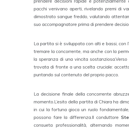
prendere decisioni rapide e potenzialmente d
pacchi venivano aperti, rivelando premi di var
dimostrato sangue freddo, valutando attentam
suo accompagnatore prima di prendere decision
La partita si è sviluppata con alti e bassi, con 
tremare la concorrente, ma anche con la perm
la speranza di una vincita sostanziosa.Verso l
trovata di fronte a una scelta cruciale: accett
puntando sul contenuto del proprio pacco.
La decisione finale della concorrente abruzze
momento.L’esito della partita di Chiara ha di
in cui la fortuna gioca un ruolo fondamentale
possono fare la differenza.Il conduttore
Ste
consueta professionalità, alternando mome