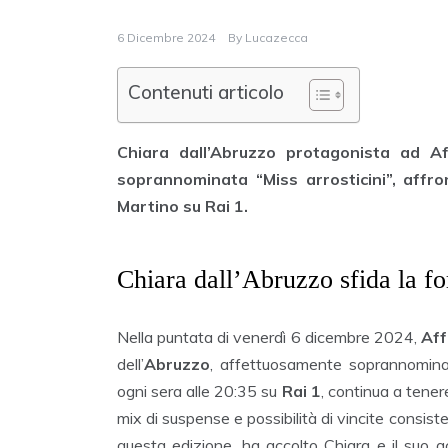
6 Dicembre 2024
By
Lucazecca
Contenuti articolo
Chiara dall’Abruzzo protagonista ad Af
soprannominata “Miss arrosticini”, affr
Martino su Rai 1.
Chiara dall’Abruzzo sfida la fo
Nella puntata di venerdì 6 dicembre 2024,
Aff
dell’
Abruzzo
, affettuosamente soprannominat
ogni sera alle 20:35 su
Rai 1
, continua a tenere
mix di suspense e possibilità di vincite consiste
questa edizione, ha accolto Chiara e il suo 