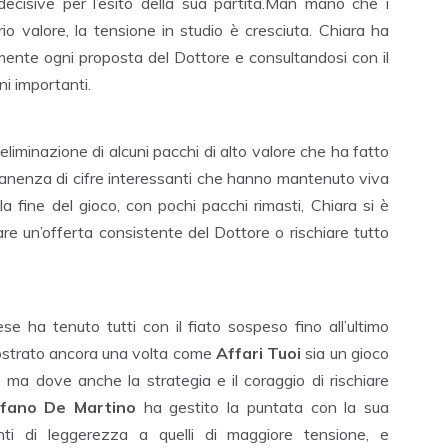
ecisive per l’esito della sua partita.Man mano che i
io valore, la tensione in studio è cresciuta. Chiara ha
ente ogni proposta del Dottore e consultandosi con il
i importanti.
l’eliminazione di alcuni pacchi di alto valore che ha fatto
anenza di cifre interessanti che hanno mantenuto viva
a fine del gioco, con pochi pacchi rimasti, Chiara si è
are un’offerta consistente del Dottore o rischiare tutto
se ha tenuto tutti con il fiato sospeso fino all’ultimo
mostrato ancora una volta come
Affari Tuoi
sia un gioco
, ma dove anche la strategia e il coraggio di rischiare
fano De Martino
ha gestito la puntata con la sua
nti di leggerezza a quelli di maggiore tensione, e