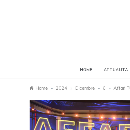
Skip
to
content
HOME
ATTUALITA
Home
»
2024
»
Dicembre
»
6
»
Affari 