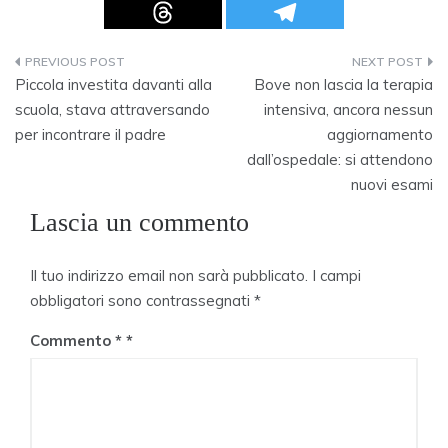
Navigazione
Piccola investita davanti alla
Bove non lascia la terapia
articoli
scuola, stava attraversando
intensiva, ancora nessun
per incontrare il padre
aggiornamento
dall’ospedale: si attendono
nuovi esami
Lascia un commento
Il tuo indirizzo email non sarà pubblicato.
I campi
obbligatori sono contrassegnati
*
Commento
*