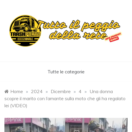
Skip
to
content
Trashportoeccezionale
Informa. Diverte. Coinvolge
Tutte le categorie
Home
»
2024
»
Dicembre
»
4
»
Una donna
scopre il marito con l’amante sulla moto che gli ha regalato
lei (VIDEO)