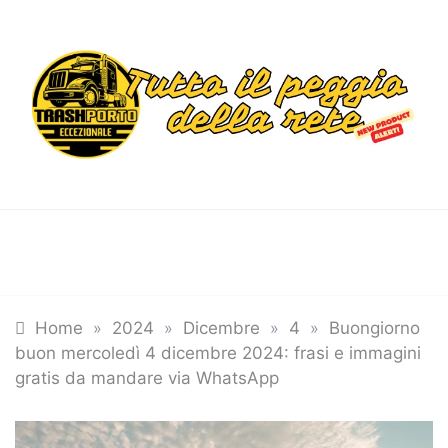
Skip
to
content
Trashportoecceziona
Informa. Diverte. Coinvolge
Tutte le categorie
Home
»
2024
»
Dicembre
»
4
»
Buongiorno
buon mercoledì 4 dicembre 2024: frasi e immagini
gratis da mandare via WhatsApp