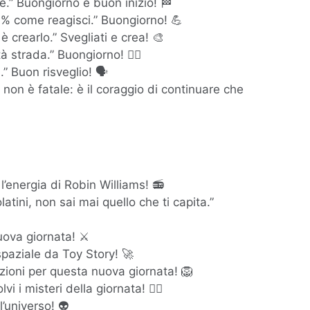
re.” Buongiorno e buon inizio! 🏁
0% come reagisci.” Buongiorno! 💪
 è crearlo.” Svegliati e crea! 🎨
 strada.” Buongiorno! 🏃‍♂️
.” Buon risveglio! 🗣️
o non è fatale: è il coraggio di continuare che
l’energia di Robin Williams! 📻
atini, non sai mai quello che ti capita.”
uova giornata! ⚔️
 spaziale da Toy Story! 🚀
ioni per questa nuova giornata! 🦁
 i misteri della giornata! 🕵️‍♂️
’universo! 👽