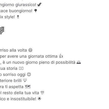
giorno giurassico! 🦖
cace buongiorno! 🌳
ix style! 💊
🌈
riso alla volta 😄
per avere una giornata ottima 👍
, è un nuovo giorno pieno di possibilità 🌅
a storia 🦸‍♂️
o sorriso oggi 😊
riore brilli 💡
a ti aspetta 🗺️
 resto della tua vita 🎊
ico e insostituibile! 🌟