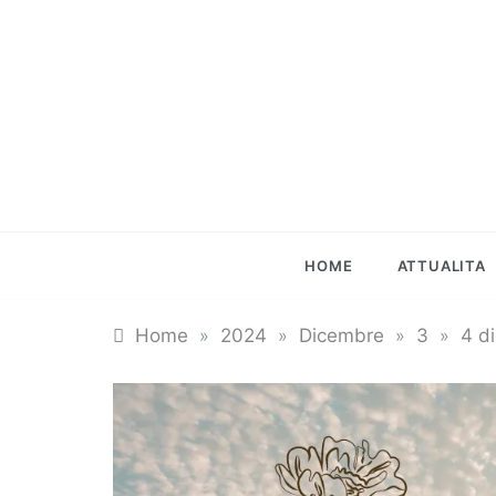
Skip
to
content
HOME
ATTUALITA
Home
»
2024
»
Dicembre
»
3
»
4 d