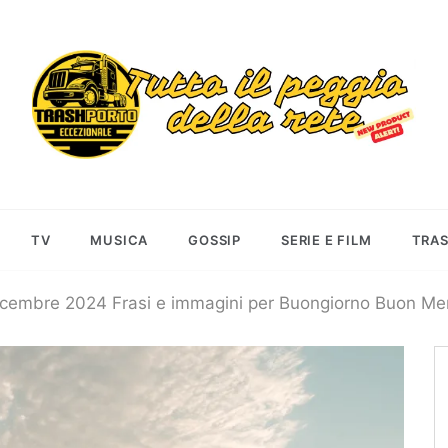
Trashportoecceziona
Informa. Diverte. Coinvolge
TV
MUSICA
GOSSIP
SERIE E FILM
TRA
icembre 2024 Frasi e immagini per Buongiorno Buon Me