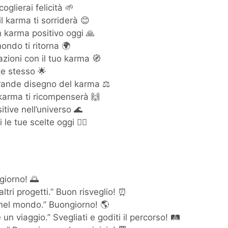
glierai felicità 🌱
il karma ti sorriderà 😊
n karma positivo oggi 🙏
ondo ti ritorna 🌍
azioni con il tuo karma 🧭
 te stesso 🌟
rande disegno del karma ⚖️
l karma ti ricompenserà 🙌
tive nell’universo 🌊
e tue scelte oggi 🧘‍♂️
giorno! 🌅
ltri progetti.” Buon risveglio! ⏰
 nel mondo.” Buongiorno! 🌎
un viaggio.” Svegliati e goditi il percorso! 🛤️