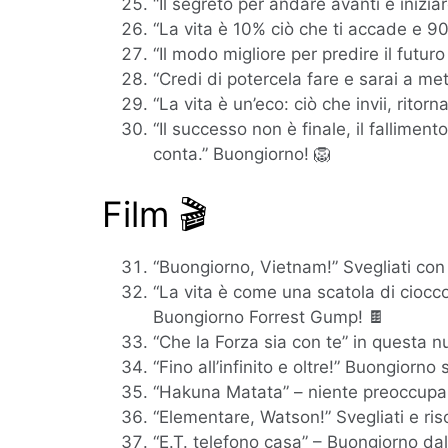
“Il segreto per andare avanti è inizia
“La vita è 10% ciò che ti accade e 9
“Il modo migliore per predire il futuro
“Credi di potercela fare e sarai a metà
“La vita è un’eco: ciò che invii, ritorna
“Il successo non è finale, il falliment
conta.” Buongiorno! 🦁
Film 🎬
“Buongiorno, Vietnam!” Svegliati con 
“La vita è come una scatola di cioccol
Buongiorno Forrest Gump! 🍫
“Che la Forza sia con te” in questa n
“Fino all’infinito e oltre!” Buongiorno
“Hakuna Matata” – niente preoccupaz
“Elementare, Watson!” Svegliati e risolvi
“E.T. telefono casa” – Buongiorno dall