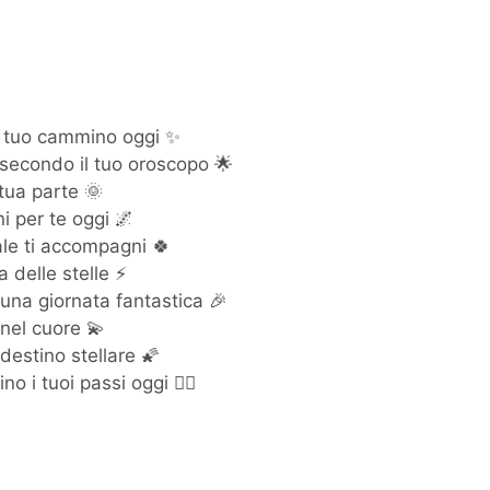
il tuo cammino oggi ✨
secondo il tuo oroscopo 🌟
 tua parte 🌞
i per te oggi 🌌
ale ti accompagni 🍀
a delle stelle ⚡
una giornata fantastica 🎉
 nel cuore 💫
destino stellare 🌠
o i tuoi passi oggi 🚶‍♂️