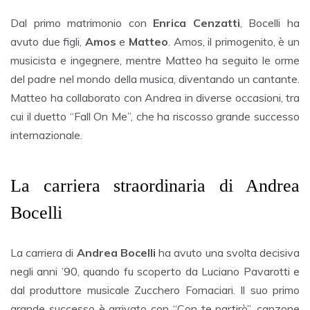
Dal primo matrimonio con
Enrica Cenzatti
, Bocelli ha
avuto due figli,
Amos
e
Matteo
. Amos, il primogenito, è un
musicista e ingegnere, mentre Matteo ha seguito le orme
del padre nel mondo della musica, diventando un cantante.
Matteo ha collaborato con Andrea in diverse occasioni, tra
cui il duetto “Fall On Me”, che ha riscosso grande successo
internazionale.
La carriera straordinaria di Andrea
Bocelli
La carriera di
Andrea Bocelli
ha avuto una svolta decisiva
negli anni ’90, quando fu scoperto da Luciano Pavarotti e
dal produttore musicale Zucchero Fornaciari. Il suo primo
grande successo è arrivato con “Con te partirò”, canzone