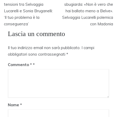
articoli
tensioni tra Selvaggia
sbugiarda: «Non è vero che
Lucarelli e Sonia Bruganelli:
hai ballato meno a Belve».
‘Il tuo problema è la
Selvaggia Lucarelli polemica
conseguenza’
con Madonia
Lascia un commento
Il tuo indirizzo email non sarà pubblicato.
I campi
obbligatori sono contrassegnati
*
Commento
*
Nome
*