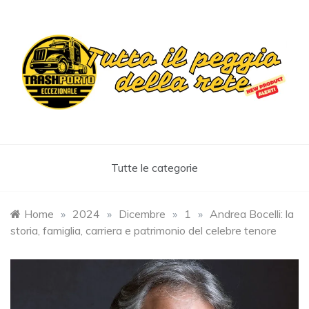
Skip
to
content
Trashportoeccezionale
Informa. Diverte. Coinvolge
Tutte le categorie
Home
»
2024
»
Dicembre
»
1
»
Andrea Bocelli: la
storia, famiglia, carriera e patrimonio del celebre tenore