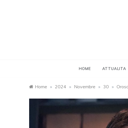
Skip
to
content
HOME
ATTUALITA
Home
»
2024
»
Novembre
»
30
»
Orosc