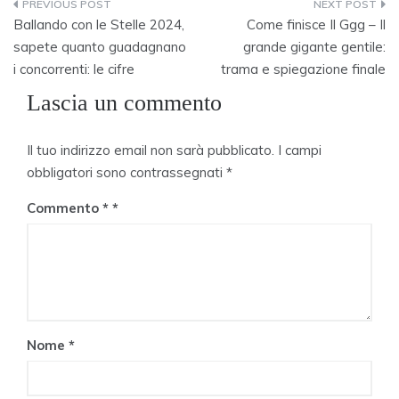
Navigazione
Ballando con le Stelle 2024,
Come finisce Il Ggg – Il
articoli
sapete quanto guadagnano
grande gigante gentile:
i concorrenti: le cifre
trama e spiegazione finale
Lascia un commento
Il tuo indirizzo email non sarà pubblicato.
I campi
obbligatori sono contrassegnati
*
Commento
*
Nome
*