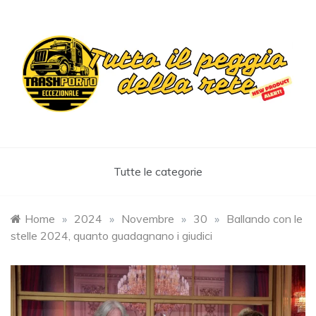
Skip
to
content
Trashportoeccezionale
Informa. Diverte. Coinvolge
Tutte le categorie
Home
»
2024
»
Novembre
»
30
»
Ballando con le
stelle 2024, quanto guadagnano i giudici