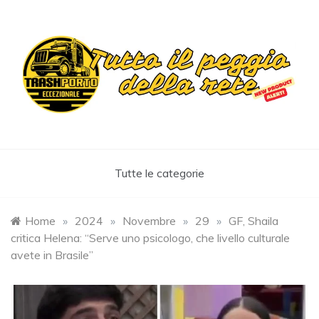
Skip
to
content
Trashportoeccezionale
Informa. Diverte. Coinvolge
Tutte le categorie
Home
»
2024
»
Novembre
»
29
»
GF, Shaila
critica Helena: “Serve uno psicologo, che livello culturale
avete in Brasile”