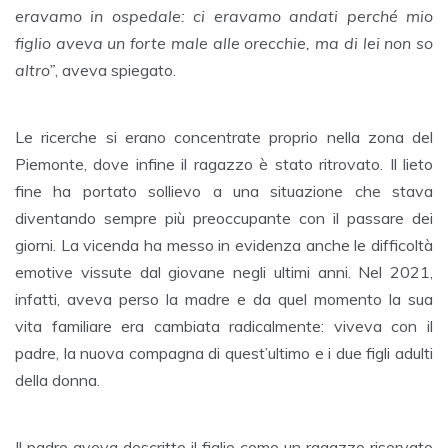
eravamo in ospedale: ci eravamo andati perché mio
figlio aveva un forte male alle orecchie, ma di lei non so
altro”
, aveva spiegato.
Le ricerche si erano concentrate proprio nella zona del
Piemonte, dove infine il ragazzo è stato ritrovato. Il lieto
fine ha portato sollievo a una situazione che stava
diventando sempre più preoccupante con il passare dei
giorni. La vicenda ha messo in evidenza anche le difficoltà
emotive vissute dal giovane negli ultimi anni. Nel 2021,
infatti, aveva perso la madre e da quel momento la sua
vita familiare era cambiata radicalmente: viveva con il
padre, la nuova compagna di quest’ultimo e i due figli adulti
della donna.
Il padre aveva descritto il figlio come un ragazzo riservato