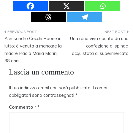
Navigazione
Alessandro Cecchi Paone in
Una rana viva spunta da una
articoli
lutto: è venuta a mancare la
confezione di spinaci
madre Paola Maria Marini,
acquistata al supermercato
88 anni
Lascia un commento
Il tuo indirizzo email non sarà pubblicato.
I campi
obbligatori sono contrassegnati
*
Commento
*