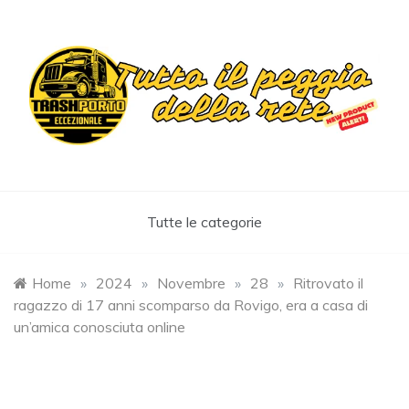
Skip
to
content
Trashportoeccezionale
Informa. Diverte. Coinvolge
Tutte le categorie
Home
»
2024
»
Novembre
»
28
»
Ritrovato il
ragazzo di 17 anni scomparso da Rovigo, era a casa di
un’amica conosciuta online