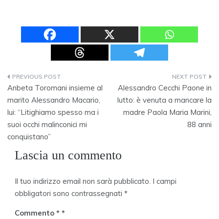
Navigazione
Anbeta Toromani insieme al
Alessandro Cecchi Paone in
articoli
marito Alessandro Macario,
lutto: è venuta a mancare la
lui: “Litighiamo spesso ma i
madre Paola Maria Marini,
suoi occhi malinconici mi
88 anni
conquistano”
Lascia un commento
Il tuo indirizzo email non sarà pubblicato.
I campi
obbligatori sono contrassegnati
*
Commento
*