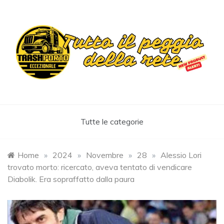
Skip
to
content
Trashportoeccezionale
Informa. Diverte. Coinvolge
Tutte le categorie
Home
»
2024
»
Novembre
»
28
»
Alessio Lori
trovato morto: ricercato, aveva tentato di vendicare
Diabolik. Era sopraffatto dalla paura