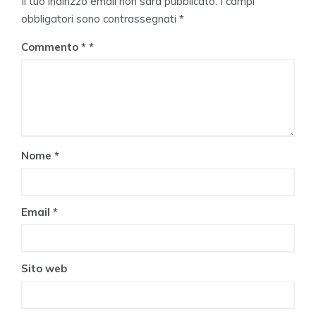
Il tuo indirizzo email non sarà pubblicato.
I campi
obbligatori sono contrassegnati
*
Commento
*
Nome
*
Email
*
Sito web