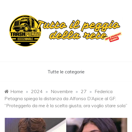
Skip
to
content
Trashportoeccezionale
Informa. Diverte. Coinvolge
Tutte le categorie
Home
»
2024
»
Novembre
»
27
»
Federica
Petagna spiega la distanza da Alfonso D’Apice al GF:
“Proteggerlo da me è la scelta giusta, ora voglio stare sola”