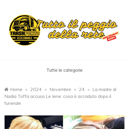
Skip
to
content
Trashportoeccezionale
Informa. Diverte. Coinvolge
Tutte le categorie
Home
»
2024
»
Novembre
»
24
»
La madre di
Nadia Toffa accusa Le Iene: cosa è accaduto dopo il
funerale