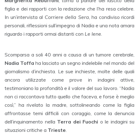
Margherita Rebuffoni
, torna a parlare del lascito della
figlia e dei rapporti con la redazione che l’ha resa celebre.
In un’intervista al
Corriere della Sera
, ha condiviso ricordi
personali, riflessioni sull’impegno di Nadia e una nota amara
riguardo i rapporti ormai distanti con
Le Iene
.
Scomparsa a soli 40 anni a causa di un tumore cerebrale,
Nadia Toffa
ha lasciato un segno indelebile nel mondo del
giornalismo d’inchiesta. Le sue inchieste, molte delle quali
ancora utilizzate come prove in indagini attive,
testimoniano la profondità e il valore del suo lavoro. “Nadia
non ci raccontava tutto quello che faceva, e forse è meglio
così,” ha rivelato la madre, sottolineando come la figlia
affrontasse temi difficili con coraggio, come la denuncia
dell’inquinamento nella
Terra dei Fuochi
o le indagini su
situazioni critiche a
Trieste
.