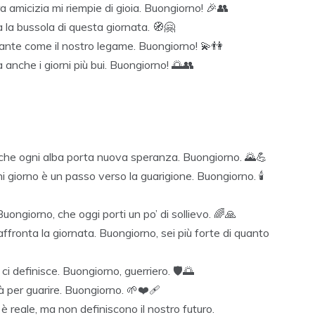
a amicizia mi riempie di gioia. Buongiorno! 🎉👥
 la bussola di questa giornata. 🧭🤗
llante come il nostro legame. Buongiorno! 💫👫
a anche i giorni più bui. Buongiorno! 🌅👥
 che ogni alba porta nuova speranza. Buongiorno. 🌄💪
i giorno è un passo verso la guarigione. Buongiorno. 🕯️
ongiorno, che oggi porti un po’ di sollievo. 🌈🙏
affronta la giornata. Buongiorno, sei più forte di quanto
ci definisce. Buongiorno, guerriero. 🛡️🌅
per guarire. Buongiorno. 🌱❤️‍🩹
o è reale, ma non definiscono il nostro futuro.