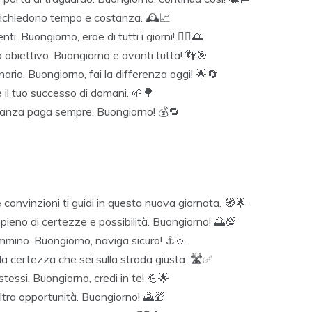
i richiedono tempo e costanza. 🕰️📈
i. Buongiorno, eroe di tutti i giorni! 🦸‍♂️🌅
 obiettivo. Buongiorno e avanti tutta! 👣🎯
nario. Buongiorno, fai la differenza oggi! 🌟🔄
 il tuo successo di domani. 🌱🌳
tanza paga sempre. Buongiorno! 💰🔁
convinzioni ti guidi in questa nuova giornata. 🧭🌟
pieno di certezze e possibilità. Buongiorno! 🌅💯
cammino. Buongiorno, naviga sicuro! ⚓🚢
a certezza che sei sulla strada giusta. 🛣️✅
tessi. Buongiorno, credi in te! 💪🌟
ltra opportunità. Buongiorno! 🌄🎁