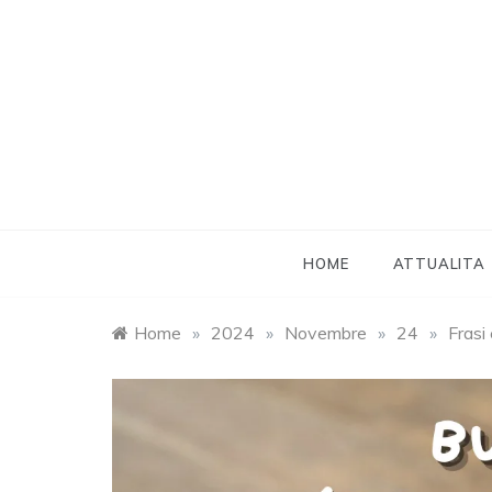
Skip
to
content
HOME
ATTUALITA
Home
»
2024
»
Novembre
»
24
»
Frasi