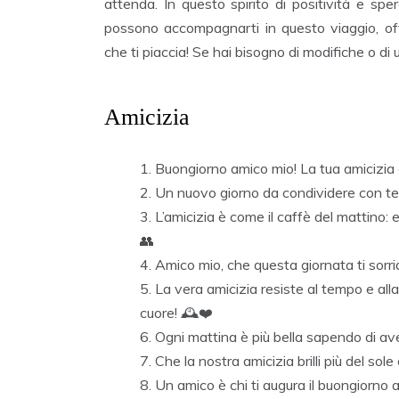
attenda. In questo spirito di positività e sp
possono accompagnarti in questo viaggio, off
che ti piaccia! Se hai bisogno di modifiche o di
Amicizia
Buongiorno amico mio! La tua amicizia è
Un nuovo giorno da condividere con te
L’amicizia è come il caffè del mattino:
👥
Amico mio, che questa giornata ti sorr
La vera amicizia resiste al tempo e all
cuore! 🕰️❤️
Ogni mattina è più bella sapendo di a
Che la nostra amicizia brilli più del sol
Un amico è chi ti augura il buongiorno 