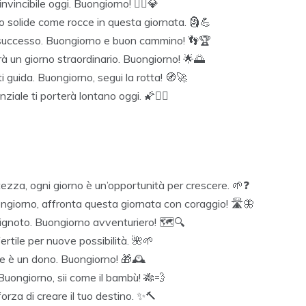
nvincibile oggi. Buongiorno! 🦸‍♀️💎
o solide come rocce in questa giornata. 🗿💪
l successo. Buongiorno e buon cammino! 👣🏆
rà un giorno straordinario. Buongiorno! 🌟🌅
 guida. Buongiorno, segui la rotta! 🧭🚀
iale ti porterà lontano oggi. 🌠🏃‍♂️
tezza, ogni giorno è un’opportunità per crescere. 🌱❓
ongiorno, affronta questa giornata con coraggio! 🛣️🦋
l’ignoto. Buongiorno avventuriero! 🗺️🔍
ertile per nuove possibilità. 🌺🌱
nte è un dono. Buongiorno! 🎁🕰️
. Buongiorno, sii come il bambù! 🎋💨
orza di creare il tuo destino. ✨🔨