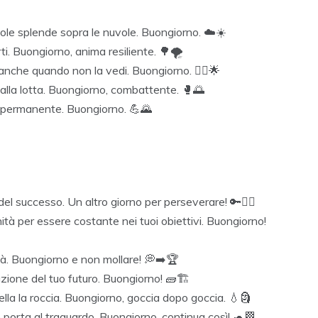
sole splende sopra le nuvole. Buongiorno. ☁️☀️
ti. Buongiorno, anima resiliente. 🌳🌪️
anche quando non la vedi. Buongiorno. 🚶‍♂️🌟
dalla lotta. Buongiorno, combattente. 🥊🌅
è permanente. Buongiorno. 💪🌄
l successo. Un altro giorno per perseverare! 🔑🏋️‍♀️
à per essere costante nei tuoi obiettivi. Buongiorno!
tà. Buongiorno e non mollare! 💭➡️🏆
zione del tuo futuro. Buongiorno! 🧱🏗️
la la roccia. Buongiorno, goccia dopo goccia. 💧🗿
 porta al traguardo. Buongiorno, continua così! 🐢🏁