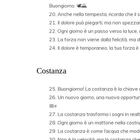
Buongiorno. 🕊️🌄
Anche nella tempesta, ricorda che il 
Il dolore può piegarti, ma non spezzar
Ogni giorno è un passo verso la luce, 
La forza non viene dalla felicità, ma 
Il dolore è temporaneo, la tua forza 
Costanza
Buongiorno! La costanza è la chiave de
Un nuovo giorno, una nuova opportunit
📅✊
La costanza trasforma i sogni in real
Ogni giorno è un mattone nella costru
La costanza è come l’acqua che model
Non è la velocità, ma la costanza che