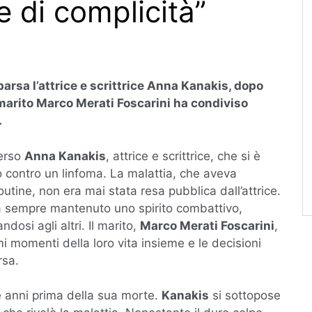
e di complicità”
rsa l’attrice e scrittrice Anna Kanakis, dopo
 marito Marco Merati Foscarini ha condiviso
.
perso
Anna Kanakis
, attrice e scrittrice, che si è
 contro un linfoma. La malattia, che aveva
utine, non era mai stata resa pubblica dall’attrice.
 sempre mantenuto uno spirito combattivo,
dosi agli altri. Il marito,
Marco Merati Foscarini
,
mi momenti della loro vita insieme e le decisioni
rsa.
e anni prima della sua morte.
Kanakis
si sottopose