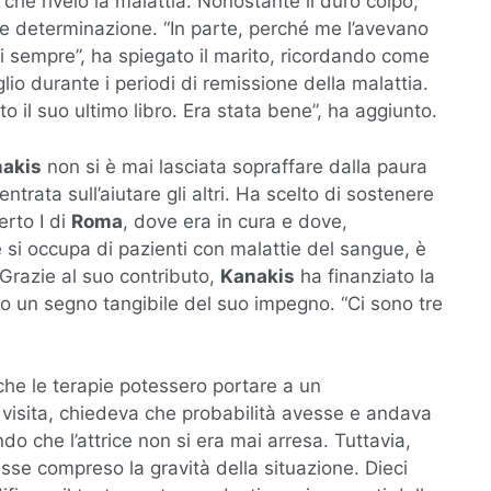
he rivelò la malattia. Nonostante il duro colpo,
o e determinazione. “In parte, perché me l’avevano
ai sempre”, ha spiegato il marito, ricordando come
io durante i periodi di remissione della malattia.
o il suo ultimo libro. Era stata bene”, ha aggiunto.
akis
non si è mai lasciata sopraffare dalla paura
ntrata sull’aiutare gli altri. Ha scelto di sostenere
erto I di
Roma
, dove era in cura e dove,
 si occupa di pazienti con malattie del sangue, è
 Grazie al suo contributo,
Kanakis
ha finanziato la
ndo un segno tangibile del suo impegno. “Ci sono tre
he le terapie potessero portare a un
 visita, chiedeva che probabilità avesse e andava
do che l’attrice non si era mai arresa. Tuttavia,
se compreso la gravità della situazione. Dieci