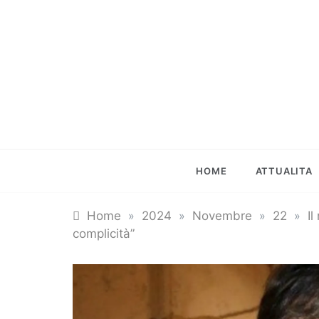
Skip
to
content
HOME
ATTUALITA
Home
»
2024
»
Novembre
»
22
»
Il
complicità”