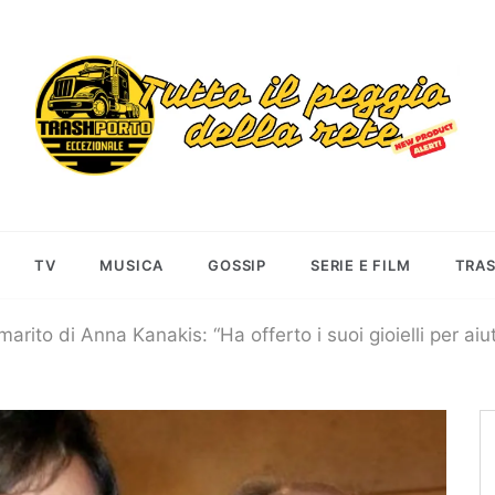
Trashportoecceziona
Informa. Diverte. Coinvolge
TV
MUSICA
GOSSIP
SERIE E FILM
TRA
 marito di Anna Kanakis: “Ha offerto i suoi gioielli per aiu