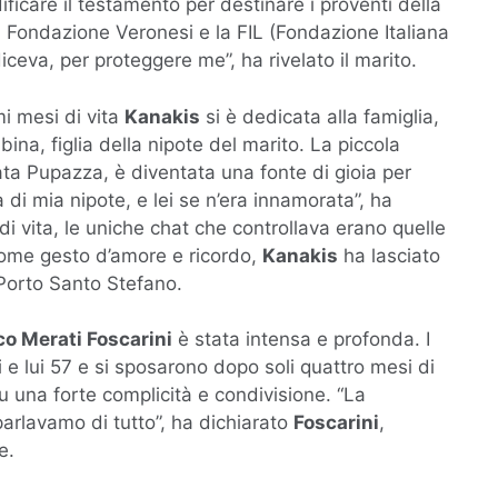
ficare il testamento per destinare i proventi della
la Fondazione Veronesi e la FIL (Fondazione Italiana
ceva, per proteggere me”, ha rivelato il marito.
mi mesi di vita
Kanakis
si è dedicata alla famiglia,
na, figlia della nipote del marito. La piccola
a Pupazza, è diventata una fonte di gioia per
a di mia nipote, e lei se n’era innamorata”, ha
i di vita, le uniche chat che controllava erano quelle
Come gesto d’amore e ricordo,
Kanakis
ha lasciato
Porto Santo Stefano.
o Merati Foscarini
è stata intensa e profonda. I
e lui 57 e si sposarono dopo soli quattro mesi di
u una forte complicità e condivisione. “La
 parlavamo di tutto”, ha dichiarato
Foscarini
,
e.