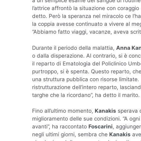
a un semplice esame del sangue di routine c
l’attrice affrontò la situazione con coraggi
detto. Però la speranza nel miracolo ce l’h
la coppia avesse continuato a vivere al megl
“Abbiamo fatto viaggi, vacanze, aveva scritt
Durante il periodo della malattia,
Anna Kan
o dalla disperazione. Al contrario, si è conce
il reparto di Ematologia del Policlinico Umb
purtroppo, si è spenta. Questo reparto, che
una struttura pubblica con risorse limitate.
ristrutturazione dell’intero reparto, lascia
targhe che la ricordano”, ha detto il marito.
Fino all’ultimo momento,
Kanakis
sperava c
miglioramento delle sue condizioni. “A ogni
avanti”, ha raccontato
Foscarini
, aggiungen
negli ultimi giorni, sembra che
Kanakis
aves