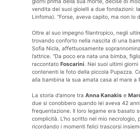
giorni prima della sua morte, decise di modi
vendita dei suoi gioielli a due fondazioni: 
Linfoma). “Forse, aveva capito, ma non lo di
Oltre al suo impegno filantropico, negli ulti
trovando conforto nella nascita di una bambi
Sofia Nicla, affettuosamente soprannominat
l’attrice. “Da poco era nata una bimba, figli
raccontato
Foscarini
. Nei suoi ultimi giorn
contenenti le foto della piccola Pupazza. 
alla bambina la sua amata casa al mare a 
La storia d’amore tra
Anna Kanakis
e
Marc
due si conobbero quando lei aveva 42 anni 
frequentazione. Il loro legame era basato s
complicità. L’ho scritto nel mio necrologio,
ricordando i momenti felici trascorsi insiem