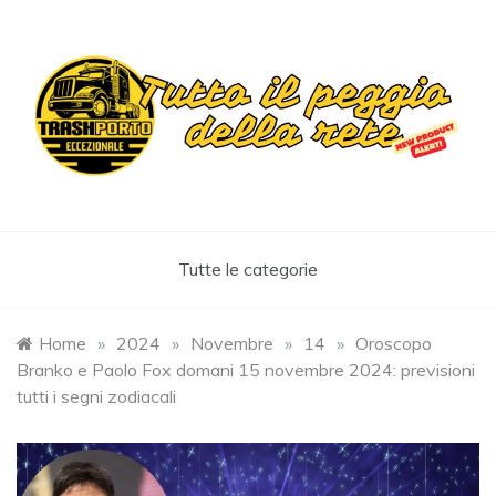
Skip
to
content
Trashportoeccezionale
Informa. Diverte. Coinvolge
Tutte le categorie
Home
»
2024
»
Novembre
»
14
»
Oroscopo
Branko e Paolo Fox domani 15 novembre 2024: previsioni
tutti i segni zodiacali