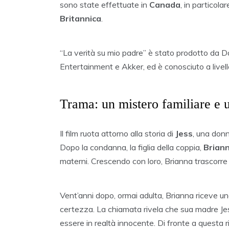
sono state effettuate in
Canada
, in particola
Britannica
.
“La verità su mio padre” è stato prodotto da D
Entertainment e Akker, ed è conosciuto a live
Trama: un mistero familiare e u
Il film ruota attorno alla storia di
Jess
, una donn
Dopo la condanna, la figlia della coppia,
Brian
materni. Crescendo con loro, Brianna trascorre u
Vent’anni dopo, ormai adulta, Brianna riceve 
certezza. La chiamata rivela che sua madre Jes
essere in realtà innocente. Di fronte a questa 