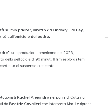
tà su mio padre”, diretto da Lindsay Hartley,
ità sull’omicidio del padre.
padre”
, una produzione americana del 2023,
ella pellicola è di 90 minuti. Il film esplora i temi
 un contesto di suspense crescente.
rotagonisti
Rachel Alejandro
nei panni di Catalina
ati da
Beatriz Cavalieri
che interpreta Kim. Le riprese