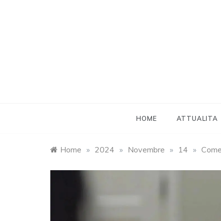
Skip
to
content
HOME
ATTUALITA
Home
»
2024
»
Novembre
»
14
»
Come 