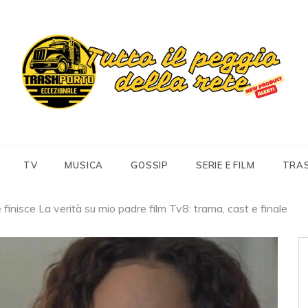
Trashportoeccezionale
Informa. Diverte. Coinvolge
TV
MUSICA
GOSSIP
SERIE E FILM
TRA
finisce La verità su mio padre film Tv8: trama, cast e finale