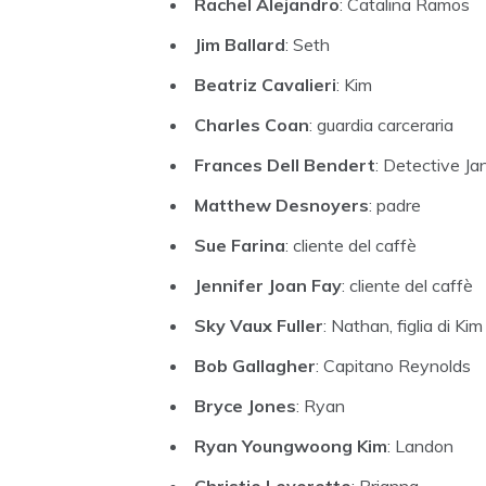
Rachel Alejandro
: Catalina Ramos
Jim Ballard
: Seth
Beatriz Cavalieri
: Kim
Charles Coan
: guardia carceraria
Frances Dell Bendert
: Detective Jan
Matthew Desnoyers
: padre
Sue Farina
: cliente del caffè
Jennifer Joan Fay
: cliente del caffè
Sky Vaux Fuller
: Nathan, figlia di Kim
Bob Gallagher
: Capitano Reynolds
Bryce Jones
: Ryan
Ryan Youngwoong Kim
: Landon