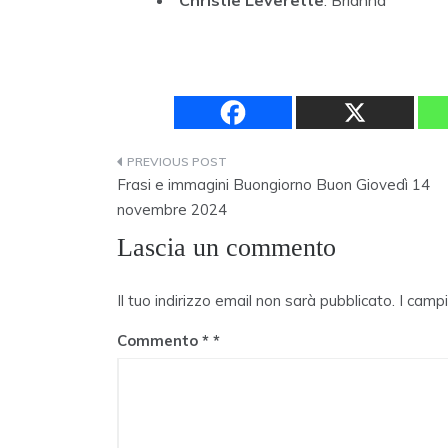
Christie Leverette
: Brianna
Navigazione
Frasi e immagini Buongiorno Buon Giovedì 14
articoli
novembre 2024
Lascia un commento
Il tuo indirizzo email non sarà pubblicato.
I camp
Commento
*