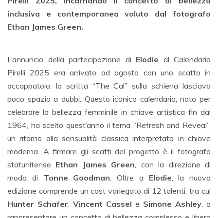
Pirelli 2025, incarnando il concetto di bellezza
inclusiva e contemporanea voluto dal fotografo
Ethan James Green.
L’annuncio della partecipazione di
Elodie
al Calendario
Pirelli 2025 era arrivato ad agosto con uno scatto in
accappatoio: la scritta “The Cal” sulla schiena lasciava
poco spazio a dubbi. Questo iconico calendario, noto per
celebrare la bellezza femminile in chiave artistica fin dal
1964, ha scelto quest’anno il tema “Refresh and Reveal”,
un ritorno alla sensualità classica interpretato in chiave
moderna. A firmare gli scatti del progetto è il fotografo
statunitense
Ethan James Green
, con la direzione di
moda di
Tonne Goodman
. Oltre a
Elodie
, la nuova
edizione comprende un cast variegato di 12 talenti, tra cui
Hunter Schafer
,
Vincent Cassel
e
Simone Ashley
, a
rappresentare un concetto di bellezza complesso e libero