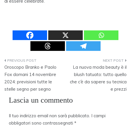
di essere celebrate.
Navigazione
Oroscopo Branko e Paolo
La nuova moda beauty è il
articoli
Fox domani 14 novembre
blush tatuato: tutto quello
2024: previsioni tutte le
che c’è da sapere su tecnica
stelle segno per segno
e prezzi
Lascia un commento
Il tuo indirizzo email non sarà pubblicato.
I campi
obbligatori sono contrassegnati
*