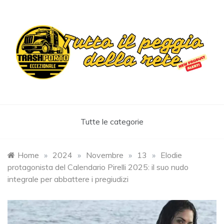
Skip
to
content
Trashportoeccezionale
Informa. Diverte. Coinvolge
Tutte le categorie
Home
»
2024
»
Novembre
»
13
»
Elodie
protagonista del Calendario Pirelli 2025: il suo nudo
integrale per abbattere i pregiudizi