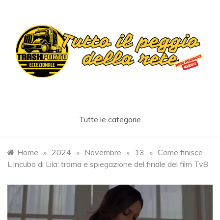
Skip
to
content
Trashportoeccezionale
Informa. Diverte. Coinvolge
Tutte le categorie
Home
»
2024
»
Novembre
»
13
»
Come finisce
L’Incubo di Lila: trama e spiegazione del finale del film Tv8