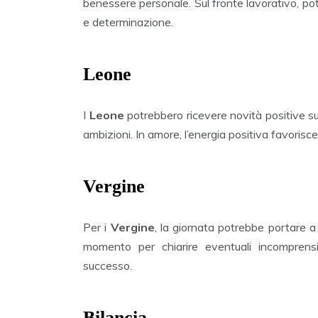
benessere personale. Sul fronte lavorativo, p
e determinazione.
Leone
I
Leone
potrebbero ricevere novità positive su
ambizioni. In amore, l’energia positiva favorisc
Vergine
Per i
Vergine
, la giornata potrebbe portare a 
momento per chiarire eventuali incomprensio
successo.
Bilancia