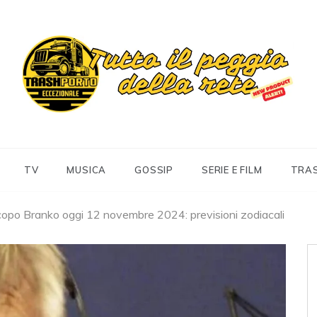
Trashportoeccezionale
Informa. Diverte. Coinvolge
TV
MUSICA
GOSSIP
SERIE E FILM
TRA
opo Branko oggi 12 novembre 2024: previsioni zodiacali