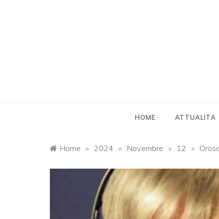
Skip
to
content
HOME
ATTUALITA
Home
»
2024
»
Novembre
»
12
»
Orosc