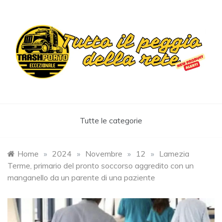
Skip
to
content
Trashportoeccezionale
Informa. Diverte. Coinvolge
Tutte le categorie
Home
»
2024
»
Novembre
»
12
»
Lamezia
Terme, primario del pronto soccorso aggredito con un
manganello da un parente di una paziente