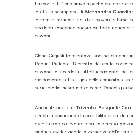
La morte di Gloria arriva a poche ore da un’alt
infatti, la scomparsa di
Alessandro Guardian
incidente stradale. Le due giovani vittime
residenti, rendendo ancora più forte il grido di 
giovani.
Gloria Griguoli frequentava una scuola parita
Pantini-Pudente. Descritta da chi la conos
giovane è ricordata affettuosamente da a
rapidamente fatto il giro della comunità, e in m
social media, ricordandola come “l’angelo più be
Anche il sindaco di
Trivento
,
Pasquale Coral
perdita, annunciando la possibilità di proclamar
questo tragico evento: non solo per la giov
sindaco, evidenziando la vicinanza dell’intera c