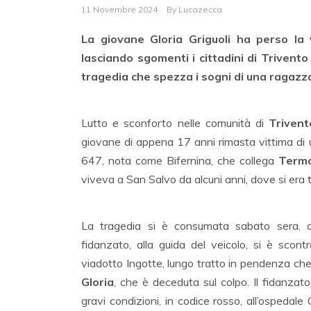
11 Novembre 2024
By
Lucazecca
La giovane Gloria Griguoli ha perso la 
lasciando sgomenti i cittadini di Trivent
tragedia che spezza i sogni di una ragazz
Lutto e sconforto nelle comunità di
Trivent
giovane di appena 17 anni rimasta vittima di 
647, nota come Bifernina, che collega
Termo
viveva a San Salvo da alcuni anni, dove si era t
La tragedia si è consumata sabato sera, q
fidanzato, alla guida del veicolo, si è scon
viadotto Ingotte, lungo tratto in pendenza ch
Gloria
, che è deceduta sul colpo. Il fidanzat
gravi condizioni, in codice rosso, all’ospedale 