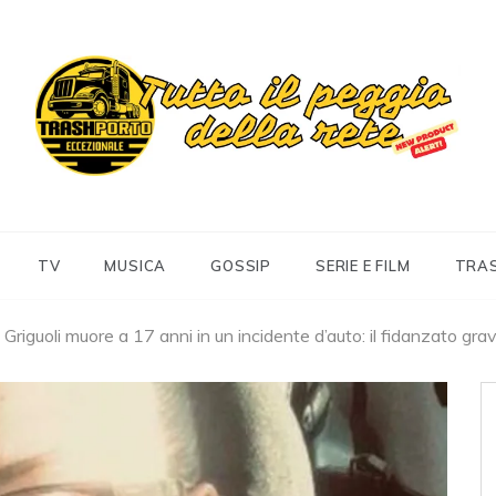
Trashportoeccezionale
Informa. Diverte. Coinvolge
TV
MUSICA
GOSSIP
SERIE E FILM
TRA
a Griguoli muore a 17 anni in un incidente d’auto: il fidanzato gr