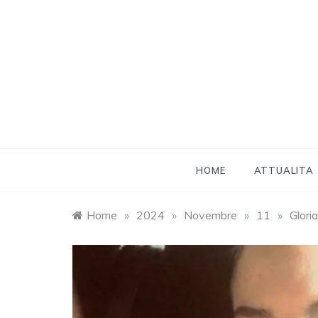
Skip
to
content
HOME
ATTUALITA
Home
»
2024
»
Novembre
»
11
»
Glori