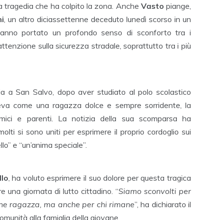
ra tragedia che ha colpito la zona. Anche
Vasto
piange,
i
, un altro diciassettenne deceduto lunedì scorso in un
 hanno portato un profondo senso di sconforto tra i
attenzione sulla sicurezza stradale, soprattutto tra i più
ria a San Salvo, dopo aver studiato al polo scolastico
ceva come una ragazza dolce e sempre sorridente, la
mici e parenti. La notizia della sua scomparsa ha
olti si sono uniti per esprimere il proprio cordoglio sui
llo” e “un’anima speciale”.
lo
, ha voluto esprimere il suo dolore per questa tragica
e una giornata di lutto cittadino. “
Siamo sconvolti per
ane ragazza, ma anche per chi rimane
”, ha dichiarato il
omunità alla famiglia della giovane.