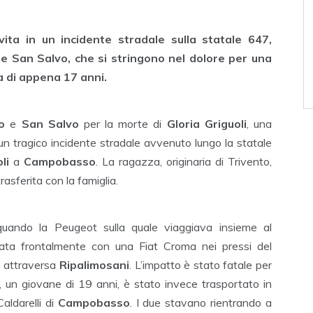
vita in un incidente stradale sulla statale 647,
o e San Salvo, che si stringono nel dolore per una
a di appena 17 anni.
o
e
San Salvo
per la morte di
Gloria Griguoli
, una
un tragico incidente stradale avvenuto lungo la statale
li
a
Campobasso
. La ragazza, originaria di Trivento,
rasferita con la famiglia.
uando la Peugeot sulla quale viaggiava insieme al
trata frontalmente con una Fiat Croma nei pressi del
e attraversa
Ripalimosani
. L’impatto è stato fatale per
o, un giovane di 19 anni, è stato invece trasportato in
Caldarelli di
Campobasso
. I due stavano rientrando a