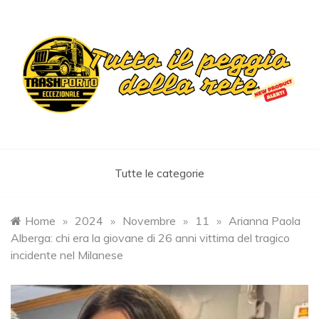
Skip
to
content
Trashportoeccezionale
Informa. Diverte. Coinvolge
Tutte le categorie
Home
»
2024
»
Novembre
»
11
»
Arianna Paola
Alberga: chi era la giovane di 26 anni vittima del tragico
incidente nel Milanese