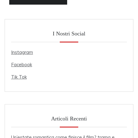
I Nostri Social
Instagram
Facebook
Tik Tok
Articoli Recenti
Un’estate romantica come finisce il film? trama e