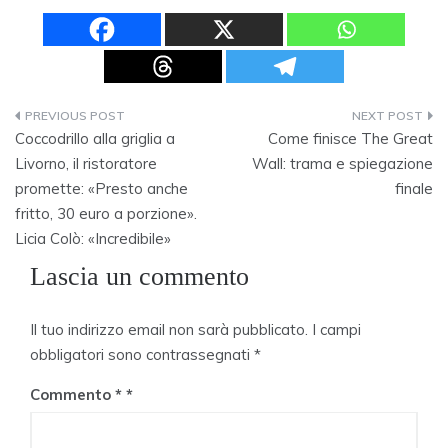
Navigazione
Coccodrillo alla griglia a
Come finisce The Great
articoli
Livorno, il ristoratore
Wall: trama e spiegazione
promette: «Presto anche
finale
fritto, 30 euro a porzione».
Licia Colò: «Incredibile»
Lascia un commento
Il tuo indirizzo email non sarà pubblicato.
I campi
obbligatori sono contrassegnati
*
Commento
*