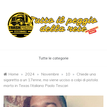
Skip
to
content
Trashportoeccezionale
Informa. Diverte. Coinvolge
Tutte le categorie
Home
»
2024
»
Novembre
»
10
»
Chiede una
sigaretta a un 17enne, ma viene ucciso a colpi di pistola:
morto in Texas l’italiano Paolo Tescari