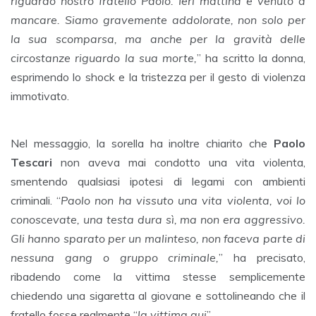
riguardo nostro fratello Paolo. Ieri mattina è venuto a
mancare. Siamo gravemente addolorate, non solo per
la sua scomparsa, ma anche per la gravità delle
circostanze riguardo la sua morte,
” ha scritto la donna,
esprimendo lo shock e la tristezza per il gesto di violenza
immotivato.
Nel messaggio, la sorella ha inoltre chiarito che
Paolo
Tescari
non aveva mai condotto una vita violenta,
smentendo qualsiasi ipotesi di legami con ambienti
criminali. “
Paolo non ha vissuto una vita violenta, voi lo
conoscevate, una testa dura sì, ma non era aggressivo.
Gli hanno sparato per un malinteso, non faceva parte di
nessuna gang o gruppo criminale,
” ha precisato,
ribadendo come la vittima stesse semplicemente
chiedendo una sigaretta al giovane e sottolineando che il
fratello fosse realmente “
la vittima qui
”.