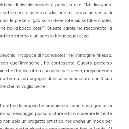
ittima di discriminazioni e prese in giro. “Mi dicevano:
o sette anni, e questa esclusione mi creava un senso di
, le prese in giro sono diventate più sottili e crudeli,
é hai la bocca così?”. Queste parole, ha raccontato, la
nflitto interno e un senso di inadeguatezza.
pecchio, incapace di riconoscersi nell’immagine riflessa.
i con quell’immagine”, ha confessato. Questo percorso
ia che l’ha aiutata a riscoprire se stessa, raggiungendo
a
afferma con orgoglio di essersi riconciliata con il suo
a
e che mi voglio bene”.
to offrire la propria testimonianza come sostegno a chi
 il suo messaggio possa aiutare altri a superare le ferite
senta non solo un progetto artistico, ma anche un modo per
so viene sottovalutato o non compreso fino in fondo. Ai