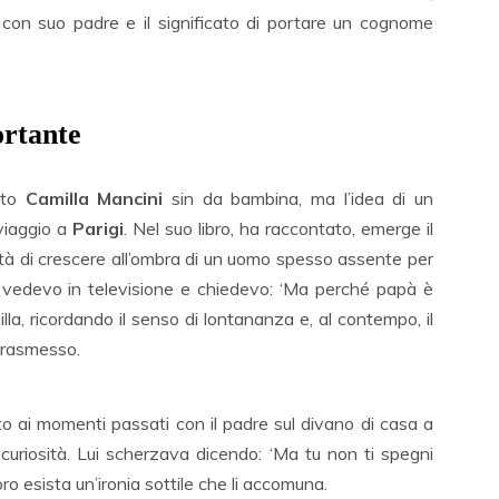
 con suo padre e il significato di portare un cognome
ortante
ato
Camilla Mancini
sin da bambina, ma l’idea di un
viaggio a
Parigi
. Nel suo libro, ha raccontato, emerge il
tà di crescere all’ombra di un uomo spesso assente per
o vedevo in televisione e chiedevo: ‘Ma perché papà è
la, ricordando il senso di lontananza e, al contempo, il
a trasmesso.
to ai momenti passati con il padre sul divano di casa a
i curiosità. Lui scherzava dicendo: ‘Ma tu non ti spegni
o esista un’ironia sottile che li accomuna.