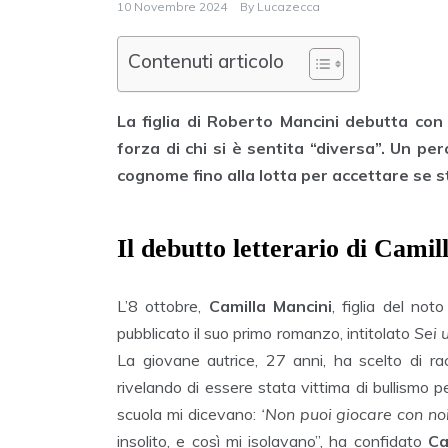
10 Novembre 2024
By
Lucazecca
Contenuti articolo
La figlia di Roberto Mancini debutta con
forza di chi si è sentita “diversa”. Un perc
cognome fino alla lotta per accettare se s
Il debutto letterario di Cami
L’8 ottobre,
Camilla Mancini
, figlia del noto
pubblicato il suo primo romanzo, intitolato
Sei 
La giovane autrice, 27 anni, ha scelto di rac
rivelando di essere stata vittima di bullismo pe
scuola mi dicevano:
‘Non puoi giocare con noi
insolito, e così mi isolavano”, ha confidato
Ca