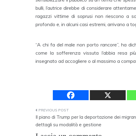
bulli, l’autrice direbbe di considerare attentam
ragazzi vittime di soprusi non riescono a s
profondo e, in alcuni casi estremi, arrivano a togl
“A chi fa del male non porto rancore”, ha dic
come la sofferenza vissuta l’abbia resa pi
insegnato ad accogliere o al massimo a compati
Navigazione
Il piano di Trump per la deportazione dei migrant
articoli
dettagli su modalità e gestione