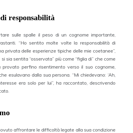
 di responsabilità
tare sulle spalle il peso di un cognome importante,
stanti. “Ho sentito molte volte la responsabilità di
a privata delle esperienze tipiche delle mie coetanee”,
i sia sentita “osservata” più come “figlia di” che come
a provato perfino risentimento verso il suo cognome,
i che esulavano dalla sua persona. “Mi chiedevano: ‘Ah,
eresse era solo per lui”, ha raccontato, descrivendo
cato.
smo
vuto affrontare le difficoltà legate alla sua condizione