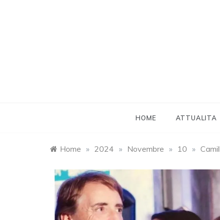
Skip
to
content
HOME
ATTUALITA
Home
»
2024
»
Novembre
»
10
»
Camil