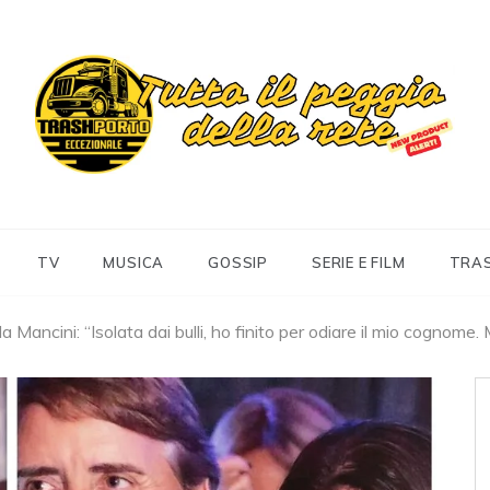
Trashportoeccezionale
Informa. Diverte. Coinvolge
TV
MUSICA
GOSSIP
SERIE E FILM
TRA
la Mancini: “Isolata dai bulli, ho finito per odiare il mio cognome