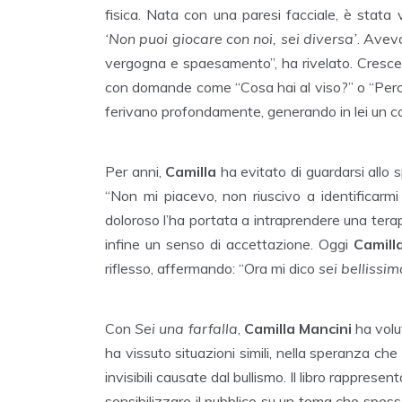
fisica. Nata con una paresi facciale, è stata v
‘Non puoi giocare con noi, sei diversa’
. Avev
vergogna e spaesamento”, ha rivelato. Crescendo
con domande come “Cosa hai al viso?” o “Perch
ferivano profondamente, generando in lei un co
Per anni,
Camilla
ha evitato di guardarsi allo s
“Non mi piacevo, non riuscivo a identificarm
doloroso l’ha portata a intraprendere una terap
infine un senso di accettazione. Oggi
Camill
riflesso, affermando: “Ora mi dico
sei bellissim
Con
Sei una farfalla
,
Camilla Mancini
ha volu
ha vissuto situazioni simili, nella speranza che
invisibili causate dal bullismo. Il libro rappre
sensibilizzare il pubblico su un tema che spes