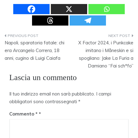
Navigazione
Napoli, sparatoria fatale: chi
X Factor 2024, i Punkcake
articoli
era Arcangelo Correra, 18
imitano i Måneskin e si
anni, cugino di Luigi Caiafa
spogliano: Jake La Furia a
Damiano “Fai sch*fo”
Lascia un commento
Il tuo indirizzo email non sarà pubblicato.
I campi
obbligatori sono contrassegnati
*
Commento
*