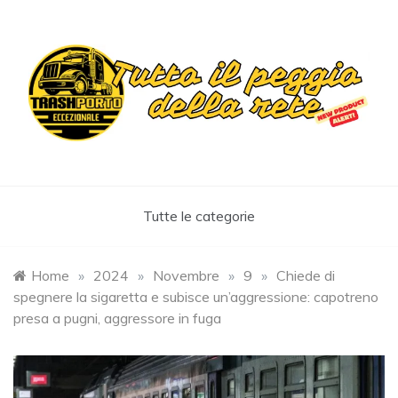
Skip
to
content
Trashportoeccezionale
Informa. Diverte. Coinvolge
Tutte le categorie
Home
»
2024
»
Novembre
»
9
»
Chiede di
spegnere la sigaretta e subisce un’aggressione: capotreno
presa a pugni, aggressore in fuga