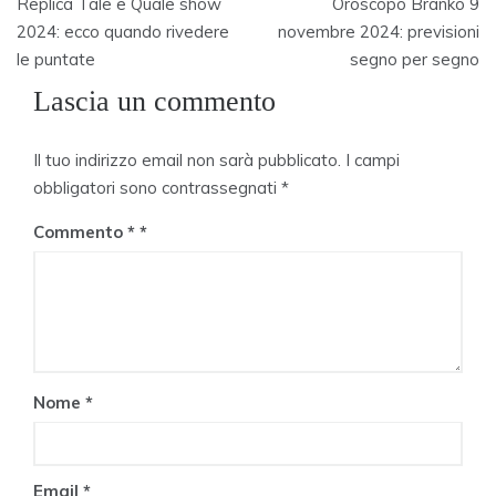
Replica Tale e Quale show
Oroscopo Branko 9
articoli
2024: ecco quando rivedere
novembre 2024: previsioni
le puntate
segno per segno
Lascia un commento
Il tuo indirizzo email non sarà pubblicato.
I campi
obbligatori sono contrassegnati
*
Commento
*
Nome
*
Email
*