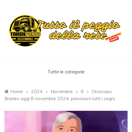
Skip
to
content
Trashportoeccezionale
Informa. Diverte. Coinvolge
Tutte le categorie
Home
»
2024
»
Novembre
»
8
»
Oroscopo
Branko oggi 8 novembre 2024: previsioni tutti i segni