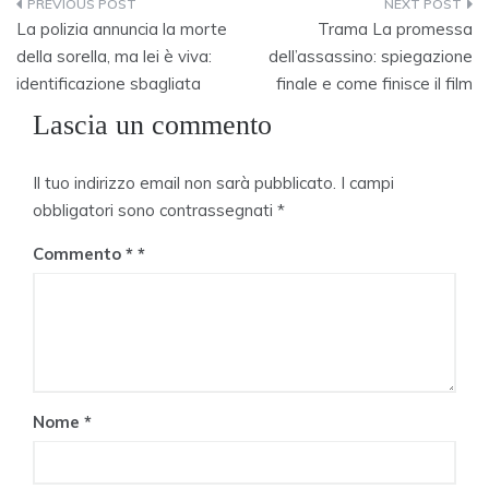
Navigazione
La polizia annuncia la morte
Trama La promessa
articoli
della sorella, ma lei è viva:
dell’assassino: spiegazione
identificazione sbagliata
finale e come finisce il film
Lascia un commento
Il tuo indirizzo email non sarà pubblicato.
I campi
obbligatori sono contrassegnati
*
Commento
*
Nome
*