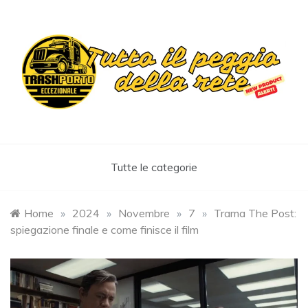
Skip
to
content
Trashportoeccezionale
Informa. Diverte. Coinvolge
Tutte le categorie
Home
»
2024
»
Novembre
»
7
»
Trama The Post:
spiegazione finale e come finisce il film