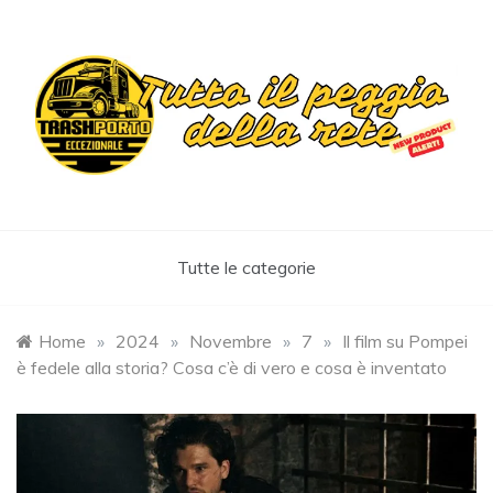
Skip
to
content
Trashportoeccezionale
Informa. Diverte. Coinvolge
Tutte le categorie
Home
»
2024
»
Novembre
»
7
»
Il film su Pompei
è fedele alla storia? Cosa c’è di vero e cosa è inventato