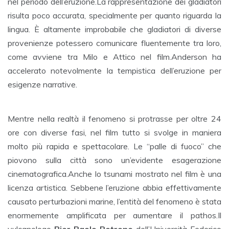
nel periodo dell’eruzione.La rappresentazione dei gladiatori
risulta poco accurata, specialmente per quanto riguarda la
lingua. È altamente improbabile che gladiatori di diverse
provenienze potessero comunicare fluentemente tra loro,
come avviene tra Milo e Attico nel film.Anderson ha
accelerato notevolmente la tempistica dell’eruzione per
esigenze narrative.
Mentre nella realtà il fenomeno si protrasse per oltre 24
ore con diverse fasi, nel film tutto si svolge in maniera
molto più rapida e spettacolare. Le “palle di fuoco” che
piovono sulla città sono un’evidente esagerazione
cinematografica.Anche lo tsunami mostrato nel film è una
licenza artistica. Sebbene l’eruzione abbia effettivamente
causato perturbazioni marine, l’entità del fenomeno è stata
enormemente amplificata per aumentare il pathos.Il
vulcanologo
Pier Paolo Petrone
dell’Università Federico