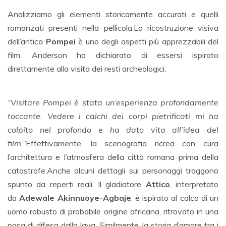
Analizziamo gli elementi storicamente accurati e quelli
romanzati presenti nella pellicola.La ricostruzione visiva
dell’antica
Pompei
è uno degli aspetti più apprezzabili del
film. Anderson ha dichiarato di essersi ispirato
direttamente alla visita dei resti archeologici:
“Visitare Pompei è stata un’esperienza profondamente
toccante. Vedere i calchi dei corpi pietrificati mi ha
colpito nel profondo e ha dato vita all’idea del
film.”
Effettivamente, la scenografia ricrea con cura
l’architettura e l’atmosfera della città romana prima della
catastrofe.Anche alcuni dettagli sui personaggi traggono
spunto da reperti reali. Il gladiatore
Attico
, interpretato
da
Adewale Akinnuoye-Agbaje
, è ispirato al calco di un
uomo robusto di probabile origine africana, ritrovato in una
posa di difesa dalla lava. Similmente, la storia d’amore tra i